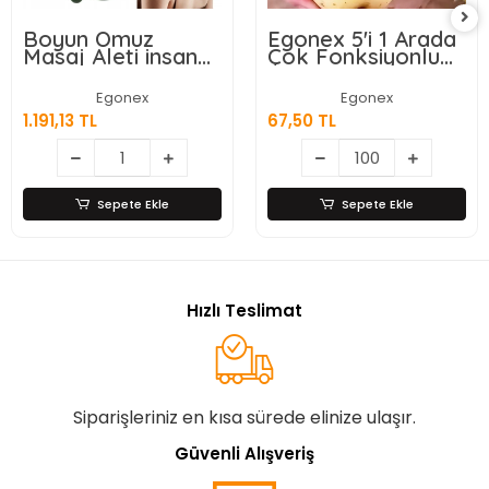
Boyun Omuz
Egonex 5'i 1 Arada
Masaj Aleti insan
Çok Fonksiyonlu
Eli Görünümlü Kas
Meyve Sebze
Masaj Aleti
Soyacağı, Jülyen
Egonex
Egonex
Dilimleyici ve Şişe
1.191,13 TL
67,50 TL
Açacağı – Ahşap
Saplı Paslanmaz
Çelik
Sepete Ekle
Sepete Ekle
Hızlı Teslimat
Siparişleriniz en kısa sürede elinize ulaşır.
Güvenli Alışveriş