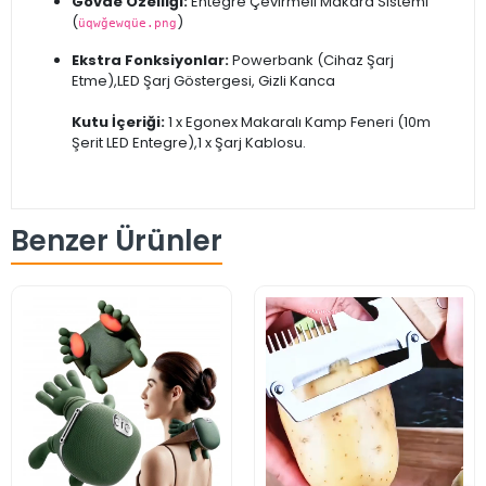
Gövde Özelliği:
Entegre Çevirmeli Makara Sistemi
(
)
üqwğewqüe.png
Ekstra Fonksiyonlar:
Powerbank (Cihaz Şarj
Etme),LED Şarj Göstergesi, Gizli Kanca
Kutu İçeriği:
1 x Egonex Makaralı Kamp Feneri (10m
Şerit LED Entegre),1 x Şarj Kablosu.
Benzer Ürünler