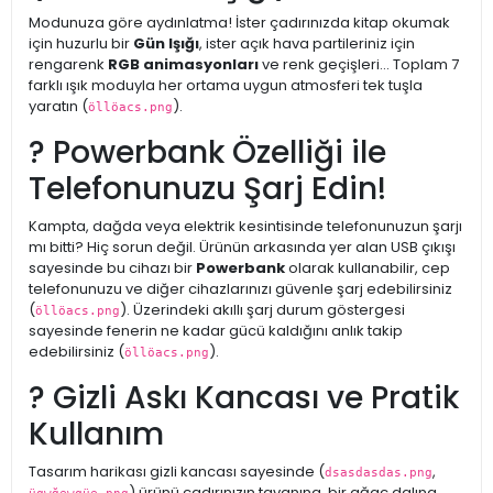
Modunuza göre aydınlatma! İster çadırınızda kitap okumak
için huzurlu bir
Gün Işığı
, ister açık hava partileriniz için
rengarenk
RGB animasyonları
ve renk geçişleri... Toplam 7
farklı ışık moduyla her ortama uygun atmosferi tek tuşla
yaratın (
).
öllöacs.png
? Powerbank Özelliği ile
Telefonunuzu Şarj Edin!
Kampta, dağda veya elektrik kesintisinde telefonunuzun şarjı
mı bitti? Hiç sorun değil. Ürünün arkasında yer alan USB çıkışı
sayesinde bu cihazı bir
Powerbank
olarak kullanabilir, cep
telefonunuzu ve diğer cihazlarınızı güvenle şarj edebilirsiniz
(
). Üzerindeki akıllı şarj durum göstergesi
öllöacs.png
sayesinde fenerin ne kadar gücü kaldığını anlık takip
edebilirsiniz (
).
öllöacs.png
? Gizli Askı Kancası ve Pratik
Kullanım
Tasarım harikası gizli kancası sayesinde (
,
dsasdasdas.png
) ürünü çadırınızın tavanına, bir ağaç dalına,