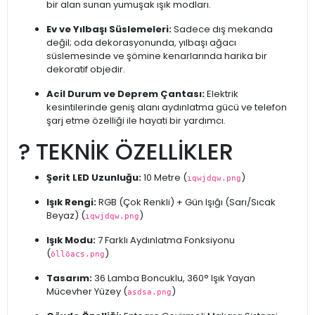
bir alan sunan yumuşak ışık modları.
Ev ve Yılbaşı Süslemeleri:
Sadece dış mekanda
değil; oda dekorasyonunda, yılbaşı ağacı
süslemesinde ve şömine kenarlarında harika bir
dekoratif objedir.
Acil Durum ve Deprem Çantası:
Elektrik
kesintilerinde geniş alanı aydınlatma gücü ve telefon
şarj etme özelliği ile hayati bir yardımcı.
?️ TEKNİK ÖZELLİKLER
Şerit LED Uzunluğu:
10 Metre (
)
ıqwjdqw.png
Işık Rengi:
RGB (Çok Renkli) + Gün Işığı (Sarı/Sıcak
Beyaz) (
)
ıqwjdqw.png
Işık Modu:
7 Farklı Aydınlatma Fonksiyonu
(
)
öllöacs.png
Tasarım:
36 Lamba Boncuklu, 360° Işık Yayan
Mücevher Yüzey (
)
asdsa.png