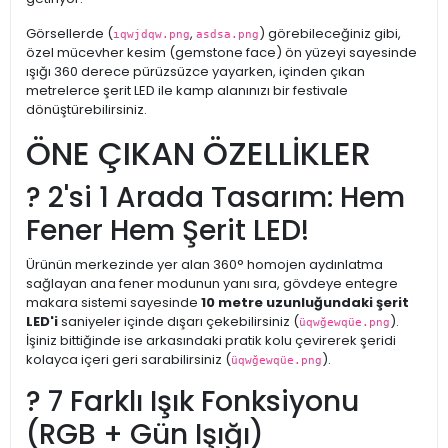
Görsellerde (
,
) görebileceğiniz gibi,
ıqwjdqw.png
asdsa.png
özel mücevher kesim (gemstone face) ön yüzeyi sayesinde
ışığı 360 derece pürüzsüzce yayarken, içinden çıkan
metrelerce şerit LED ile kamp alanınızı bir festivale
dönüştürebilirsiniz.
ÖNE ÇIKAN ÖZELLİKLER
? 2'si 1 Arada Tasarım: Hem
Fener Hem Şerit LED!
Ürünün merkezinde yer alan 360° homojen aydınlatma
sağlayan ana fener modunun yanı sıra, gövdeye entegre
makara sistemi sayesinde
10 metre uzunluğundaki şerit
LED'i
saniyeler içinde dışarı çekebilirsiniz (
).
üqwğewqüe.png
İşiniz bittiğinde ise arkasındaki pratik kolu çevirerek şeridi
kolayca içeri geri sarabilirsiniz (
).
üqwğewqüe.png
? 7 Farklı Işık Fonksiyonu
(RGB + Gün Işığı)