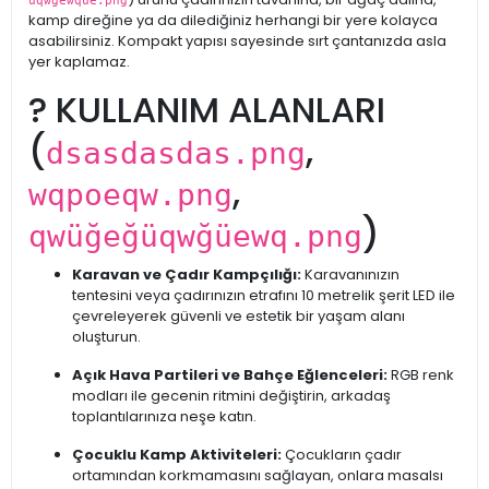
üqwğewqüe.png
kamp direğine ya da dilediğiniz herhangi bir yere kolayca
asabilirsiniz. Kompakt yapısı sayesinde sırt çantanızda asla
yer kaplamaz.
?️ KULLANIM ALANLARI
(
,
dsasdasdas.png
,
wqpoeqw.png
)
qwüğeğüqwğüewq.png
Karavan ve Çadır Kampçılığı:
Karavanınızın
tentesini veya çadırınızın etrafını 10 metrelik şerit LED ile
çevreleyerek güvenli ve estetik bir yaşam alanı
oluşturun.
Açık Hava Partileri ve Bahçe Eğlenceleri:
RGB renk
modları ile gecenin ritmini değiştirin, arkadaş
toplantılarınıza neşe katın.
Çocuklu Kamp Aktiviteleri:
Çocukların çadır
ortamından korkmamasını sağlayan, onlara masalsı