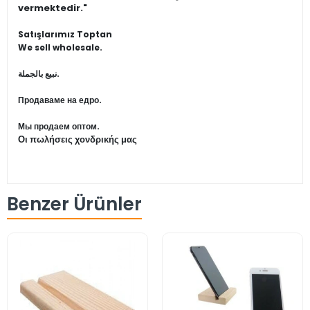
vermektedir."
Satışlarımız Toptan
We sell wholesale.
نبيع بالجملة.
Продаваме на едро.
Мы продаем оптом.
Οι πωλήσεις χονδρικής μας
Benzer Ürünler