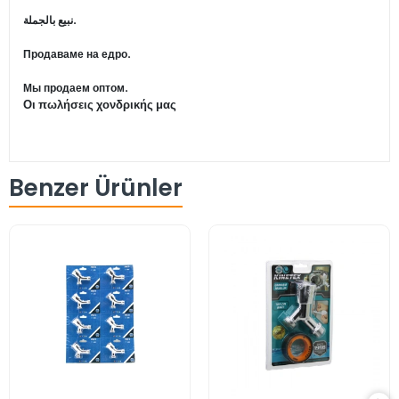
نبيع بالجملة.
Продаваме на едро.
Мы продаем оптом.
Οι πωλήσεις χονδρικής μας
Benzer Ürünler