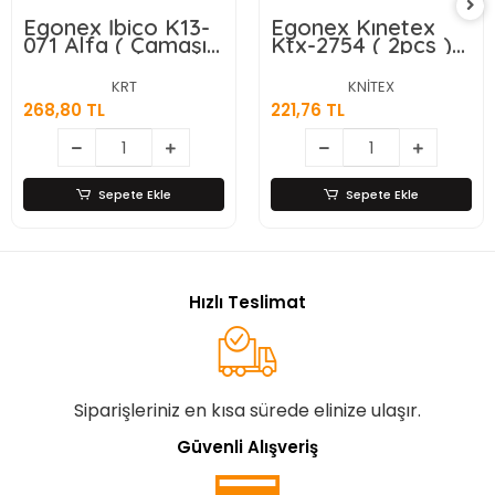
Egonex İbico K13-
Egonex Kınetex
071 Alfa ( Çamaşır
Ktx-2754 ( 2pcs )
) Musluk (
Çamaşır Musluk &
Vakumlu Ambalaj
Teflon Bant*100
KRT
KNİTEX
)*8x15
268,80 TL
221,76 TL
Sepete Ekle
Sepete Ekle
Hızlı Teslimat
Siparişleriniz en kısa sürede elinize ulaşır.
Güvenli Alışveriş