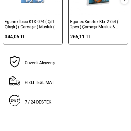
Egonex İbico K13-074 ( Çift
Egonex Kınetex Ktx-2754 (
Çıkışlı ) ( Çamaşır ) Musluk (
2pcs ) Çamaşır Musluk &
Vakumlu Ambalaj )*8x15
Teflon Bant*100
344,06 TL
266,11 TL
Güvenli Alışveriş
HIZLI TESLİMAT
7 / 24 DESTEK