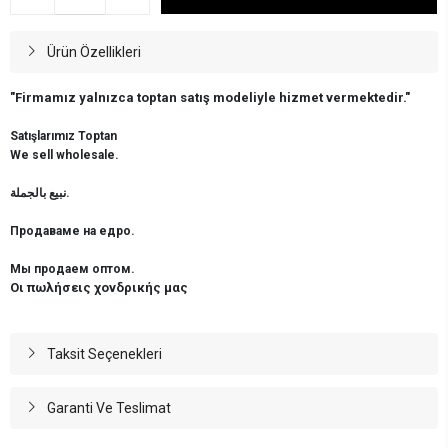
Ürün Özellikleri
"Firmamız yalnızca toptan satış modeliyle hizmet vermektedir."
Satışlarımız Toptan
We sell wholesale.
نبيع بالجملة.
Продаваме на едро.
Мы продаем оптом.
Οι πωλήσεις χονδρικής μας
Taksit Seçenekleri
Garanti Ve Teslimat