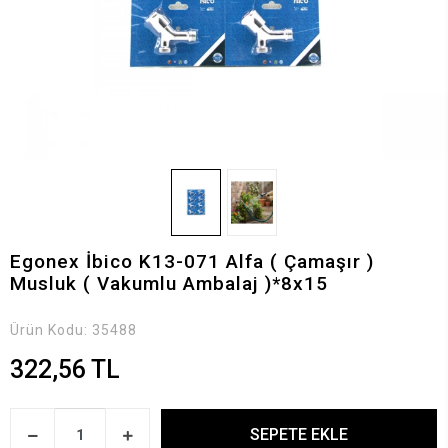
Egonex İbico K13-071 Alfa ( Çamaşır )
Musluk ( Vakumlu Ambalaj )*8x15
Ürün Kodu:
35488
322,56 TL
SEPETE EKLE