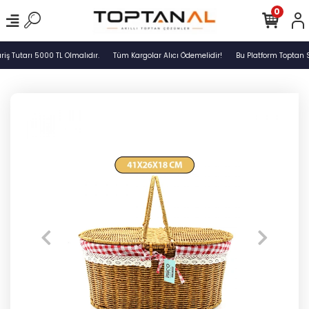
0
ş Tutarı 5000 TL Olmalıdır.
Tüm Kargolar Alıcı Ödemelidir!
Bu Platform Toptan S