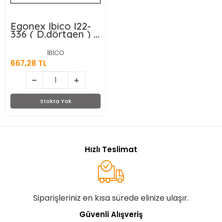
Egonex İbico İ22-
336 ( D.dörtgen ) (
Hasır ) ( Piknik
Sepeti ) (
İBİCO
Dekoratif Çok
667,28 TL
Amaçlı Sepet ) (
Kola Tak Kulp ) (
Çift Kapak ) (
41x26x18cm)*12=k
Stokta Yok
Hızlı Teslimat
Siparişleriniz en kısa sürede elinize ulaşır.
Güvenli Alışveriş