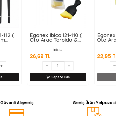
-112 (
Egonex İbico İ21-110 (
Egonex İ
ım
Oto Araç Torpido &
Oto Ara
Çok Amaçlı ) ( El Tipi )
Çok Amaç
Temizlik Fırçası *20x35
Temizlik
İBİCO
Kıllı )*
26,69 TL
22,95 T
le
Sepete Ekle
Güvenli Alışveriş
Geniş Ürün Yelpazesi