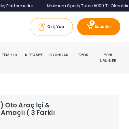
 Platformudur.
Minimum Sipariş Tutarı 5000 TL Olmalıdır.
0
Giriş Yap
Sepetim
TEMİZLİK
KIRTASİYE
OYUNCAK
SPOR
YENİ
ÜRÜNLER
) Oto Araç İçi &
 Amaçlı ( 3 Farklı