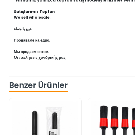
"Firmamız yalnızca toptan satış modeliyle hizmet verm
Satışlarımız Toptan
We sell wholesale.
نبيع بالجملة.
Продаваме на едро.
Мы продаем оптом.
Οι πωλήσεις χονδρικής μας
Benzer Ürünler