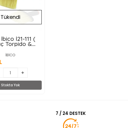
Tükendi
bico İ21-111 (
ç Torpido &
lı ) ( El Tipi )
 Fırçası ( İnce
İBİCO
20x25
L
Stokta Yok
7 / 24 DESTEK