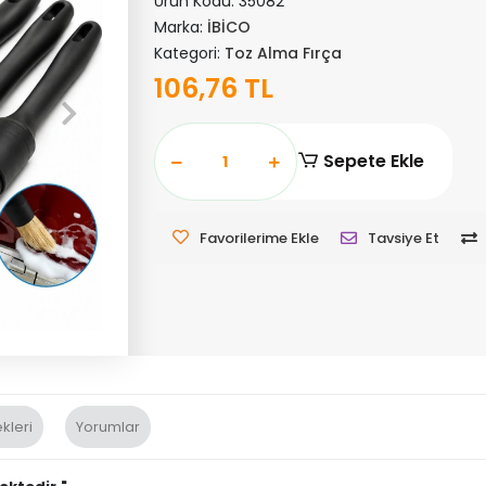
Ürün Kodu:
35082
Marka:
İBİCO
Kategori:
Toz Alma Fırça
106,76 TL
Sepete Ekle
Favorilerime Ekle
Tavsiye Et
kleri
Yorumlar