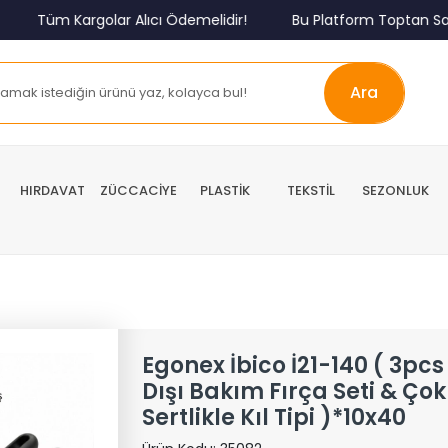
Tüm Kargolar Alıcı Ödemelidir!
Bu Platform Toptan Satış
Ara
HIRDAVAT
ZÜCCACİYE
PLASTİK
TEKSTİL
SEZONLUK
Egonex İbico İ21-140 ( 3pcs 
Dışı Bakım Fırça Seti & Çok
Sertlikle Kıl Tipi )*10x40