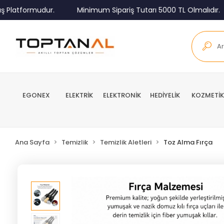
latformudur.
Minimum Sipariş Tutarı 5000 TL Olmalıdır.
EGONEX
ELEKTRİK
ELEKTRONİK
HEDİYELİK
KOZMETİK
Ana Sayfa
Temizlik
Temizlik Aletleri
Toz Alma Fırça