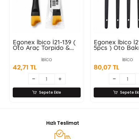
Egonex İbico İ21-139 (
Egonex İbico İ21
Oto Araç Torpido &
5pcs ) Oto Bak
Çok Amaçlı ) ( El Tipi )
Fırçası*10x20
Temizlik Fırçası*20x35
İBİCO
İBİCO
42,71 TL
80,07 TL
Sepete Ekle
Sepete Ek
Hızlı Teslimat