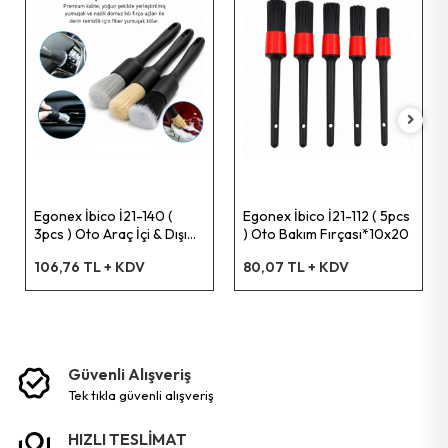
Pet Shop Ürünleri
Kişisel Güvenlik Ürünleri
Kişisel Bakım Aletleri
Egonex İbico İ21-140 (
Egonex İbico İ21-112 ( 5pcs
Güvenlik Ürünleri
3pcs ) Oto Araç İçi & Dışı
) Oto Bakım Fırçası*10x20
Bakım Fırça Seti & Çok
106,76 TL + KDV
80,07 TL + KDV
Amaçlı ( 3 Farklı Sertlikle Kıl
Temizlik Aletleri
Tipi )*10x40
Kişisel Temizlik Ürünleri
Güvenli Alışveriş
Bisiklet & Motor Malzemeleri
tek tikla güvenli̇ alişveri̇ş
HIZLI TESLİMAT
Ev & Ofis Dekor Ürünleri