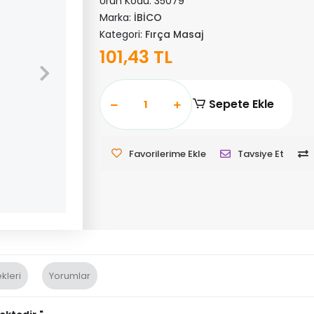
Ürün Kodu:
35079
Marka:
İBİCO
Kategori:
Fırça Masaj
101,43 TL
Sepete Ekle
Favorilerime Ekle
Tavsiye Et
kleri
Yorumlar