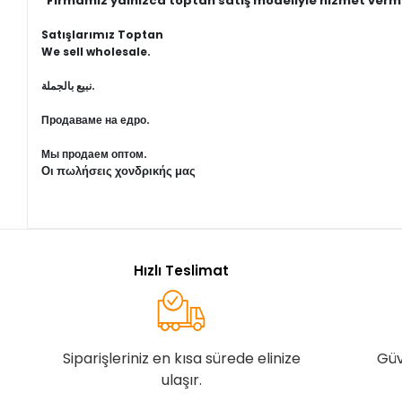
"Firmamız yalnızca toptan satış modeliyle hizmet verm
Satışlarımız Toptan
We sell wholesale.
نبيع بالجملة.
Продаваме на едро.
Мы продаем оптом.
Οι πωλήσεις χονδρικής μας
Hızlı Teslimat
Siparişleriniz en kısa sürede elinize
Güv
ulaşır.