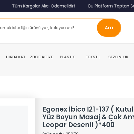
Tüm Kargolar Alıcı Ödemelidir!
Bu Platform Toptan Satı
Ara
HIRDAVAT
ZÜCCACİYE
PLASTİK
TEKSTİL
SEZONLUK
Egonex İbico İ21-137 ( Kutu
Yüz Boyun Masaj & Çok Ama
Leopar Desenli )*400