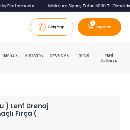
ş Platformudur.
Minimum Sipariş Tutarı 5000 TL Olmalıdır.
0
Giriş Yap
Sepetim
TEMİZLİK
KIRTASİYE
OYUNCAK
SPOR
YENİ
ÜRÜNLER
lu ) Lenf Drenaj
çlı Fırça (