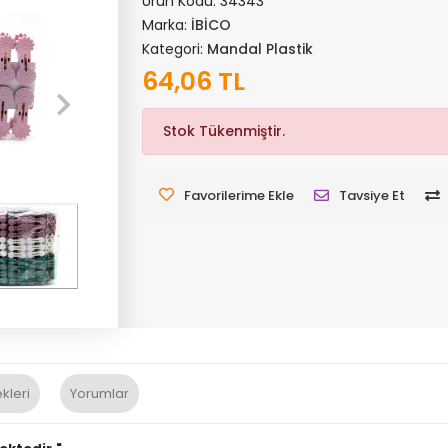
Ürün Kodu:
34343
Marka:
İBİCO
Kategori:
Mandal Plastik
64,06 TL
Stok Tükenmiştir.
Favorilerime Ekle
Tavsiye Et
kleri
Yorumlar