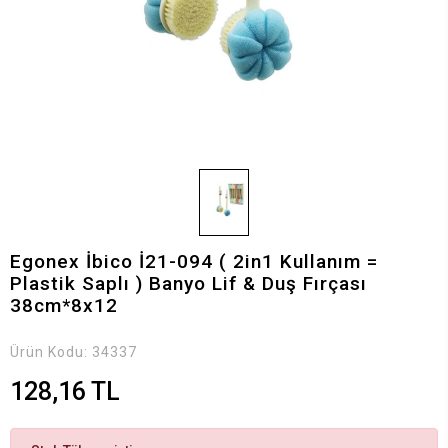
Egonex İbico İ21-094 ( 2in1 Kullanım =
Plastik Saplı ) Banyo Lif & Duş Fırçası
38cm*8x12
Ürün Kodu:
34337
128,16 TL