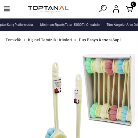
0
ptan Satış Platformudur.
Minimum Sipariş Tutarı 5000 TL Olmalıdır.
Tüm Kargolar Alıcı Öde
Temizlik
Kişisel Temizlik Ürünleri
Duş Banyo Kesesi Saplı