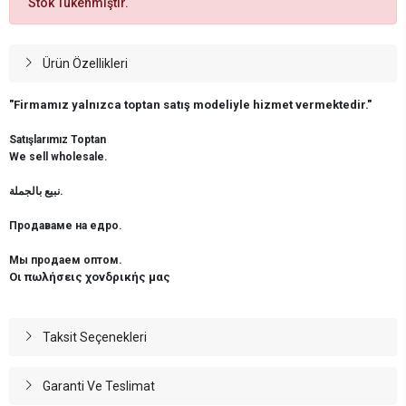
Stok Tükenmiştir.
Ürün Özellikleri
"Firmamız yalnızca toptan satış modeliyle hizmet vermektedir."
Satışlarımız Toptan
We sell wholesale.
نبيع بالجملة.
Продаваме на едро.
Мы продаем оптом.
Οι πωλήσεις χονδρικής μας
Taksit Seçenekleri
Garanti Ve Teslimat