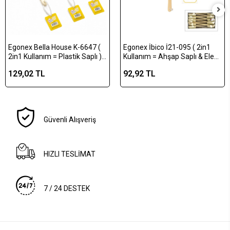
Egonex Bella House K-6647 (
Egonex İbico İ21-095 ( 2in1
2in1 Kullanım = Plastik Saplı )
Kullanım = Ahşap Saplı & Ele
Banyo Lif & Duş Fırçası
Geçmeli ) Sırt Kesesi & Duş
129,02 TL
92,92 TL
38cm*12x10
Fırçası ( Fırça:6 X 12cm +
Sap:30cm =42cm )*10x12
Güvenli Alışveriş
HIZLI TESLİMAT
7 / 24 DESTEK