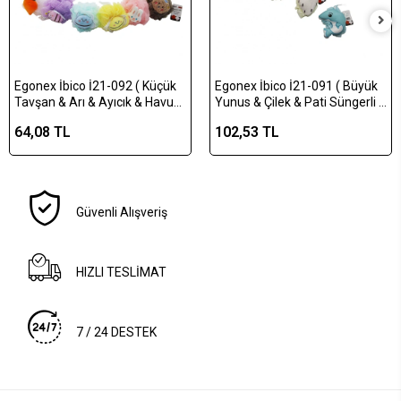
Egonex İbico İ21-092 ( Küçük
Egonex İbico İ21-091 ( Büyük
Tavşan & Arı & Ayıcık & Havuç
Yunus & Çilek & Pati Süngerli )
Süngerli ) ( Renkli Tül Örgü )
( Renkli Tül Örgü ) Banyo Lifi (
64,08 TL
102,53 TL
Banyo Lifi ( Pvc Standlı ) ( 40gr
Pvc Standlı ) ( 30gr )*100x2
)*100x2
Güvenli Alışveriş
HIZLI TESLİMAT
7 / 24 DESTEK