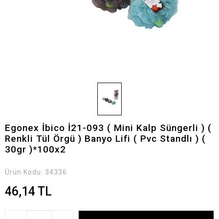
Egonex İbico İ21-093 ( Mini Kalp Süngerli ) (
Renkli Tül Örgü ) Banyo Lifi ( Pvc Standlı ) (
30gr )*100x2
Ürün Kodu:
34336
46,14 TL