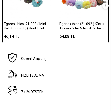
Egonex İbico İ21-093 ( Mini
Egonex İbico İ21-092 ( Küçük
Kalp Süngerli ) ( Renkli Tül
Tavşan & Arı & Ayıcık & Havuç
Örgü ) Banyo Lifi ( Pvc Standlı
Süngerli ) ( Renkli Tül Örgü )
46,14 TL
64,08 TL
) ( 30gr )*100x2
Banyo Lifi ( Pvc Standlı ) ( 40gr
)*100x2
Güvenli Alışveriş
HIZLI TESLİMAT
7 / 24 DESTEK