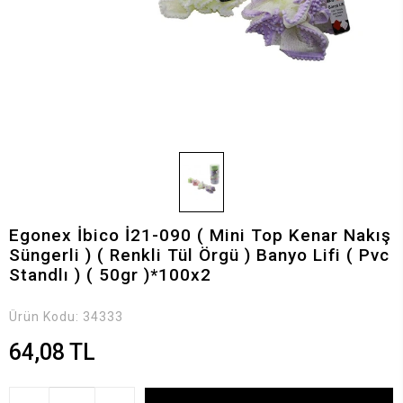
Egonex İbico İ21-090 ( Mini Top Kenar Nakış
Süngerli ) ( Renkli Tül Örgü ) Banyo Lifi ( Pvc
Standlı ) ( 50gr )*100x2
Ürün Kodu:
34333
64,08 TL