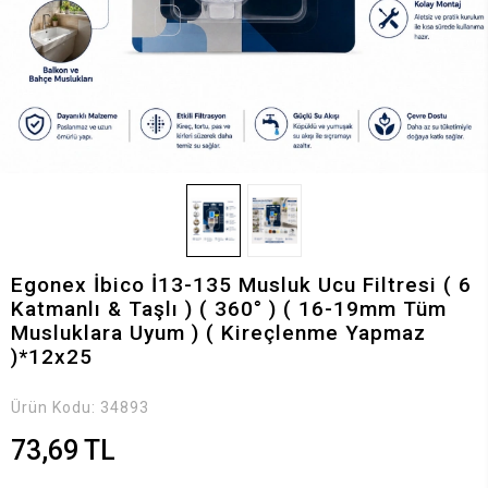
Egonex İbico İ13-135 Musluk Ucu Filtresi ( 6
Katmanlı & Taşlı ) ( 360° ) ( 16-19mm Tüm
Musluklara Uyum ) ( Kireçlenme Yapmaz
)*12x25
Ürün Kodu:
34893
73,69 TL