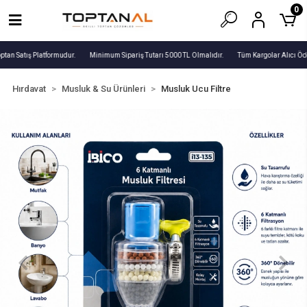
0
ptan Satış Platformudur.
Minimum Sipariş Tutarı 5000 TL Olmalıdır.
Tüm Kargolar Alıcı Öde
Hırdavat
Musluk & Su Ürünleri
Musluk Ucu Filtre