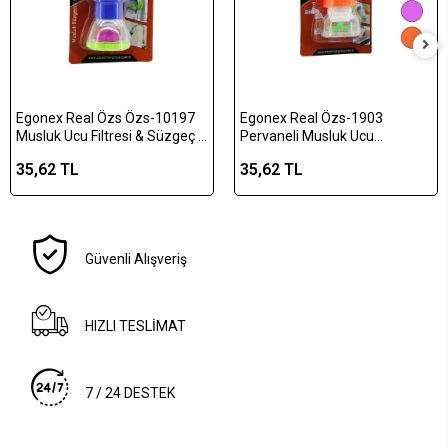
Egonex Real Özs Özs-10197
Egonex Real Özs-1903
Musluk Ucu Filtresi & Süzgeç (
Pervaneli Musluk Ucu
Pervaneli )*288
Filtresi*300
35,62 TL
35,62 TL
Güvenli Alışveriş
HIZLI TESLİMAT
7 / 24 DESTEK