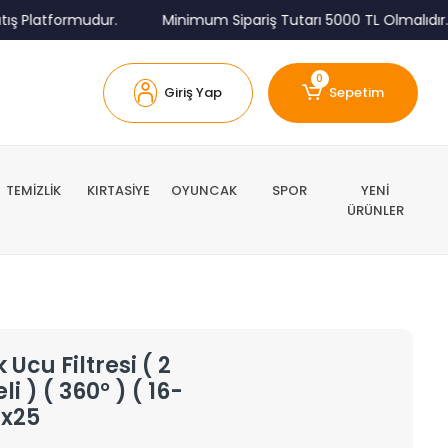
Platformudur.
Minimum Sipariş Tutarı 5000 TL Olmalıdır.
0
Giriş Yap
Sepetim
TEMİZLİK
KIRTASİYE
OYUNCAK
SPOR
YENİ
ÜRÜNLER
Ucu Filtresi ( 2
 ) ( 360° ) ( 16-
x25