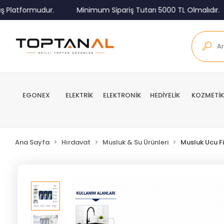
latformudur.
Minimum Sipariş Tutarı 5000 TL Olmalıdır.
EGONEX
ELEKTRİK
ELEKTRONİK
HEDİYELİK
KOZMETİK
Ana Sayfa
Hırdavat
Musluk & Su Ürünleri
Musluk Ucu Fi