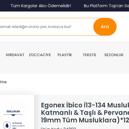
Tüm Kargolar Alıcı Ödemelidir!
Bu Platform Toptan Satış 
Ara
HIRDAVAT
ZÜCCACİYE
PLASTİK
TEKSTİL
SEZONLUK
ltre
Egonex İbico İ13-134 Musluk 
Katmanlı & Taşlı & Pervaneli
19mm Tüm Musluklara)*12