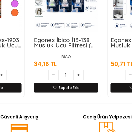
zs-1903
Egonex İbico İ13-138
Egonex 
uk Ucu
Musluk Ucu Filtresi (
Musluk 
Akordiyon & Pervaneli
Fonksiy
) ( 360° ) ( 16-19mm
Derece
İBİCO
Tüm Musluklara Uyum
Başlık 
34,16 TL
50,71 T
) ( Kireçlenme Yapmaz
Caşlık 
)*12x25
le
Sepete Ekle
Güvenli Alışveriş
Geniş Ürün Yelpazesi