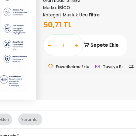
Ürün Kodu:
34892
Marka:
İBİCO
Kategori:
Musluk Ucu Filtre
50,71 TL
Sepete Ekle
Favorilerime Ekle
Tavsiye Et
kleri
Yorumlar