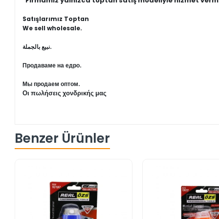
"Firmamız yalnızca toptan satış modeliyle hizmet verm
Satışlarımız Toptan
We sell wholesale.
نبيع بالجملة.
Продаваме на едро.
Мы продаем оптом.
Οι πωλήσεις χονδρικής μας
Benzer Ürünler