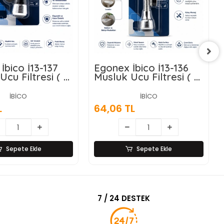
İbico İ13-137
Egonex İbico İ13-136
Ucu Filtresi ( 2
Musluk Ucu Filtresi ( 2
onlu ) ( 360°
Fonksiyonlu ) ( Spiralli
 Dönebilen
Yaylı & 360° Derece
İBİCO
İBİCO
) ( 16-19mm
Dönebilen Başlık ) (
L
64,06 TL
Çapı )*12x25
16-19mm Caşlık Çapı
)*12x25
Sepete Ekle
Sepete Ekle
7 / 24 DESTEK