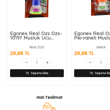
Egonex Real Özs Özs-
Egonex Real Ö
10197 Musluk Ucu
Pervaneli Musl
Filtresi & Süzgeç (
Filtresi*300
Pervaneli )*288
REAL ÖZS
DMAX
29,68 TL
29,68 TL
Sepete Ekle
Sepete Ek
Hızlı Teslimat