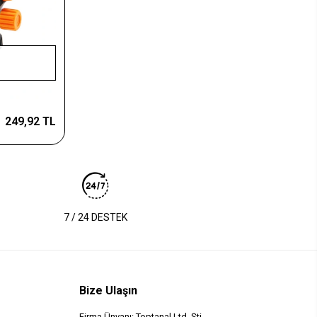
249,92 TL
7 / 24 DESTEK
Bize Ulaşın
Firma Ünvanı: Toptanal Ltd. Şti.