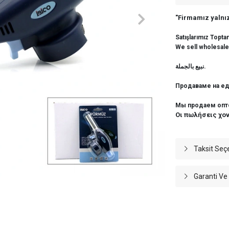
"Firmamız yalnız
Satışlarımız Topta
We sell wholesale
نبيع بالجملة.
Продаваме на ед
Мы продаем опт
Οι πωλήσεις χο
Taksit Seç
Garanti Ve