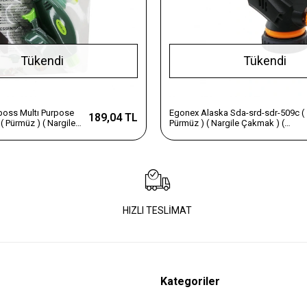
Tükendi
Tükendi
oss Multı Purpose
Egonex Alaska Sda-srd-sdr-509c (
189,04 TL
( Pürmüz ) ( Nargile
Pürmüz ) ( Nargile Çakmak ) (
şlık ) Brülör ( 1300℃
Başlık ) Brülör ( 1-3000°c)
(otomatik Piezoelektrik
Ateşleme)*10x10
HIZLI TESLİMAT
Kategoriler