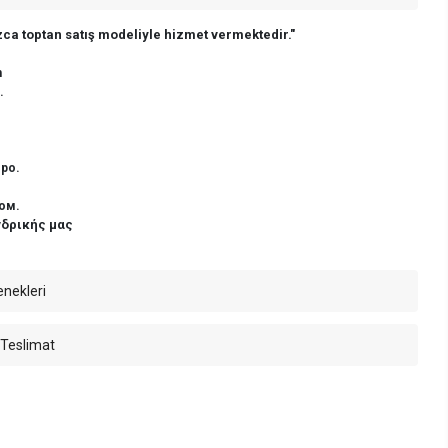
ca toptan satış modeliyle hizmet vermektedir."
n
.
ро.
ом.
νδρικής μας
enekleri
 Teslimat