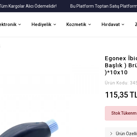
argolar Alıcı Ödemelidir!
Bu Platform Toptan Satış Platformudur
ektronik
Hediyelik
Kozmetik
Hırdavat
k
Egonex İbi
Başlık ) B
)*10x10
Ürün Kodu:
34
115,35 T
Stok Tükenmi
Ürün Özelli