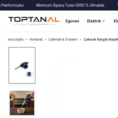
tformudur.
Minimum Sipariş Tutarı 5000 TL Olmalıdır.
Tüm K
Egonex
Elektrik
El
Ana Sayfa
Hırdavat
Çakmak & Ürünleri
Çakmak Nargile Başlı