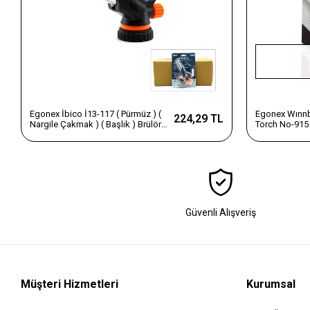
Egonex İbico İ13-117 ( Pürmüz ) (
Egonex Wınnb
224,29 TL
Nargile Çakmak ) ( Başlık ) Brülör (
Torch No-915 
1-3000°c) (otomatik Piezoelektrik
Çakmak ) ( Ba
Ateşleme)*10x10
)*10x10
Güvenli Alışveriş
Müşteri Hizmetleri
Kurumsal