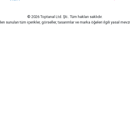
© 2026 Toptanal Ltd. Şti.. Tüm hakları saklıdır.
n sunulan tüm içerikler, görseller, tasarımlar ve marka öğeleri ilgili yasal me
G-Soft | E-ticaret paketleri ile hazırlanmıştır.