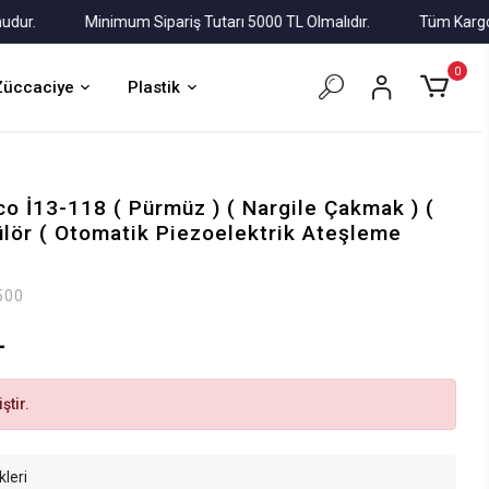
.
Minimum Sipariş Tutarı 5000 TL Olmalıdır.
Tüm Kargolar Al
0
Züccaciye
Plastik
co İ13-118 ( Pürmüz ) ( Nargile Çakmak ) (
rülör ( Otomatik Piezoelektrik Ateşleme
500
L
ştir.
kleri