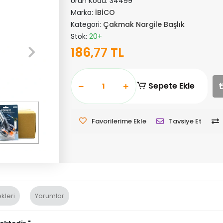
Ürün Kodu:
34499
Marka:
İBİCO
Kategori:
Çakmak Nargile Başlık
Stok:
20+
186,77 TL
Sepete Ekle
Favorilerime Ekle
Tavsiye Et
kleri
Yorumlar