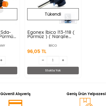
Tükendi
 Sda-
Egonex İbico İ13-118 (
 Pürmüz
Pürmüz ) ( Nargile
mak ) (
Çakmak ) ( Başlık )
( 1-
Brülör ( Otomatik
ANY
İBİCO
tik
Piezoelektrik
96,05 TL
Ateşleme )*10x10
10
Stokta Yok
Güvenli Alışveriş
Geniş Ürün Yelpazesi