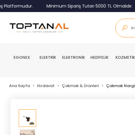
Platformudur.
Minimum Sipariş Tutarı 5000 TL Olmalıdır.
EGONEX
ELEKTRİK
ELEKTRONİK
HEDİYELİK
KOZMETİK
Ana Sayfa
Hırdavat
Çakmak & Ürünleri
Çakmak Nargil