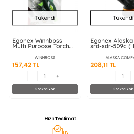
Tükendi
Tükendi
Egonex Wınnboss
Egonex Alaska
Multı Purpose Torch
srd-sdr-509c (
No-915 ( Pürmüz ) (
) ( Nargile Çak
Nargile Çakmak ) (
Başlık ) Brülör 
WINNBOSS
ALASKA COMP
Başlık ) Brülör (
3000°c) (otoma
157,42 TL
208,11 TL
1300℃ )*10x10
Piezoelektrik
Ateşleme)*10x
Stokta Yok
Stokta Yok
Hızlı Teslimat