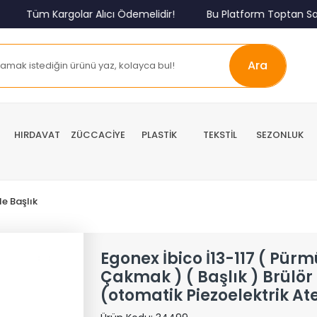
Tüm Kargolar Alıcı Ödemelidir!
Bu Platform Toptan Satış
Ara
HIRDAVAT
ZÜCCACİYE
PLASTİK
TEKSTİL
SEZONLUK
e Başlık
Egonex İbico İ13-117 ( Pürm
Çakmak ) ( Başlık ) Brülör
(otomatik Piezoelektrik A