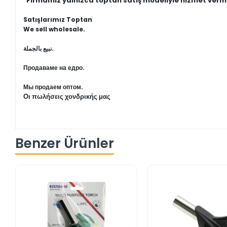
"Firmamız yalnızca toptan satış modeliyle hizmet verm
Satışlarımız Toptan
We sell wholesale.
نبيع بالجملة.
Продаваме на едро.
Мы продаем оптом.
Οι πωλήσεις χονδρικής μας
Benzer Ürünler