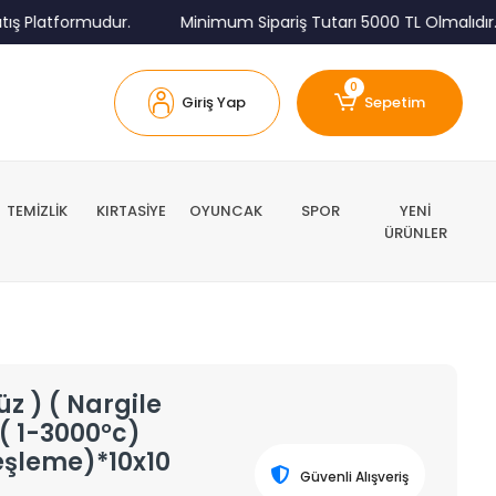
 Platformudur.
Minimum Sipariş Tutarı 5000 TL Olmalıdır.
0
Giriş Yap
Sepetim
TEMİZLİK
KIRTASİYE
OYUNCAK
SPOR
YENİ
ÜRÜNLER
üz ) ( Nargile
 ( 1-3000°c)
teşleme)*10x10
Güvenli Alışveriş