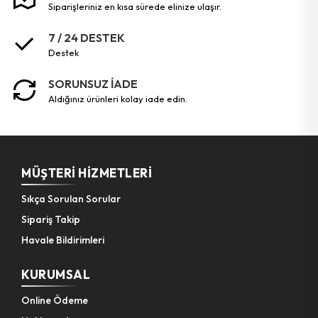
siparişleriniz en kısa sürede elinize ulaşır.
7 / 24 DESTEK
Pet Shop Ürünleri
destek
Kişisel Güvenlik Ürünleri
SORUNSUZ İADE
aldığınız ürünleri kolay iade edin.
Kişisel Bakım Aletleri
Güvenlik Ürünleri
MÜŞTERI HIZMETLERI
Temizlik Aletleri
Sıkça Sorulan Sorular
Sipariş Takip
Kişisel Temizlik Ürünleri
Havale Bildirimleri
Bisiklet & Motor Malzemeleri
KURUMSAL
Online Ödeme
Ev & Ofis Dekor Ürünleri