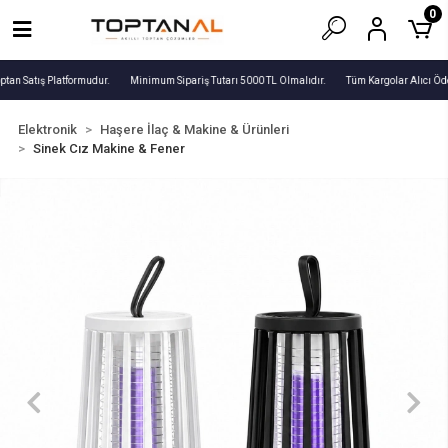
0
ptan Satış Platformudur.
Minimum Sipariş Tutarı 5000 TL Olmalıdır.
Tüm Kargolar Alıcı Öde
Elektronik
Haşere İlaç & Makine & Ürünleri
Sinek Cız Makine & Fener