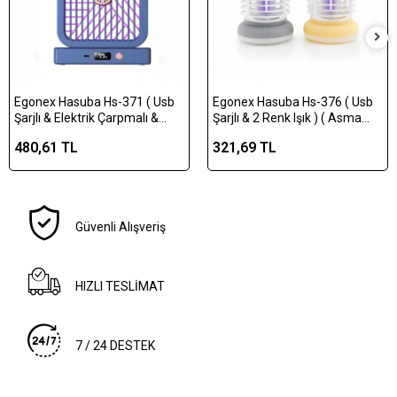
Egonex Hasuba Hs-371 ( Usb
Egonex Hasuba Hs-376 ( Usb
Şarjlı & Elektrik Çarpmalı &
Şarjlı & 2 Renk Işık ) ( Asma
Dijital Ekran ) ( Asma Aparat &
Aparat & Sessiz Çalışma ) Uv
480,61 TL
321,69 TL
Sessiz Çalışma ) Uv Işıklı Sinek
Işıklı Sinek Kovucu*50
Kovucu*100
Güvenli Alışveriş
HIZLI TESLİMAT
7 / 24 DESTEK