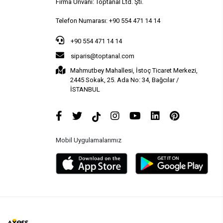
Firma Ünvanı: Toptanal Ltd. Şti.
Telefon Numarası: +90 554 471 14 14
+90 554 471 14 14
siparis@toptanal.com
Mahmutbey Mahallesi, İstoç Ticaret Merkezi,
2445 Sokak, 25. Ada No: 34, Bağcılar /
İSTANBUL
Mobil Uygulamalarımız