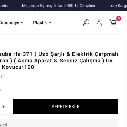
Minimum Sipariş Tutarı 5000 TL Olmalıdır.
Tüm Kargolar Al
0
Züccaciye
Plastik
uba Hs-371 ( Usb Şarjlı & Elektrik Çarpmalı
kran ) ( Asma Aparat & Sessiz Çalışma ) Uv
ek Kovucu*100
401
L
SEPETE EKLE
kleri