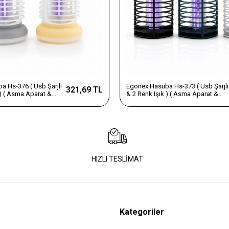
 Hs-376 ( Usb Şarjlı
Egonex Hasuba Hs-373 ( Usb Şarjlı
321,69 TL
 ) ( Asma Aparat &
& 2 Renk Işık ) ( Asma Aparat &
 ) Uv Işıklı Sinek
Sessiz Çalışma ) Uv Işıklı Sinek
Kovucu*100
HIZLI TESLİMAT
Kategoriler