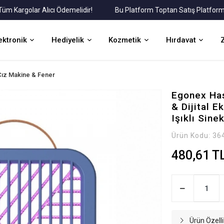
rgolar Alıcı Ödemelidir!
Bu Platform Toptan Satış Platformudur.
ektronik
Hediyelik
Kozmetik
Hırdavat
Cız Makine & Fener
Egonex Has
& Dijital E
Işıklı Sin
Ürün Kodu:
36
480,61 T
Ürün Özelli