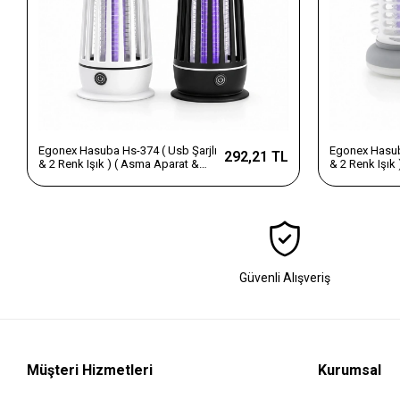
Egonex Hasuba Hs-374 ( Usb Şarjlı
Egonex Hasuba
292,21 TL
& 2 Renk Işık ) ( Asma Aparat &
& 2 Renk Işık
Sessiz Çalışma ) Uv Işıklı Sinek
Sessiz Çalışma
Kovucu*100
Kovucu*50
Güvenli Alışveriş
Müşteri Hizmetleri
Kurumsal