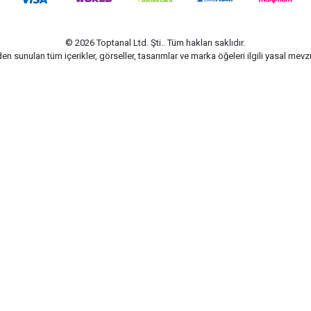
© 2026 Toptanal Ltd. Şti.. Tüm hakları saklıdır.
n sunulan tüm içerikler, görseller, tasarımlar ve marka öğeleri ilgili yasal me
G-Soft | E-ticaret paketleri ile hazırlanmıştır.