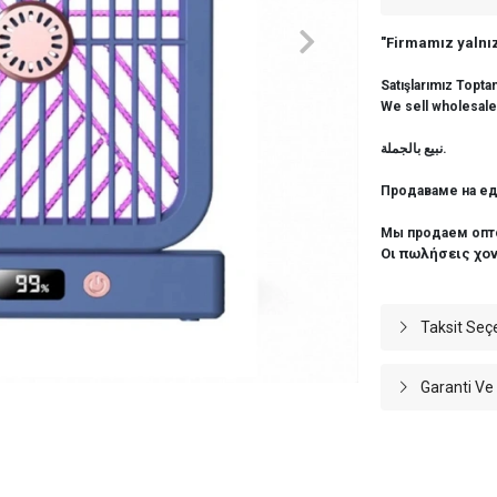
"Firmamız yalnız
Satışlarımız Topta
We sell wholesale
نبيع بالجملة.
Продаваме на ед
Мы продаем опт
Οι πωλήσεις χο
Taksit Seç
Garanti Ve