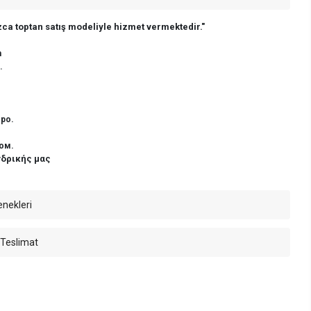
ca toptan satış modeliyle hizmet vermektedir."
n
.
ро.
ом.
νδρικής μας
enekleri
 Teslimat