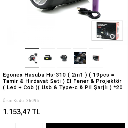
Egonex Hasuba Hs-310 ( 2in1 ) ( 19pcs =
Tamir & Hırdavat Seti ) El Fener & Projektör
( Led + Cob )( Usb & Type-c & Pil Şarjlı ) *20
Ürün Kodu:
36095
1.153,47 TL