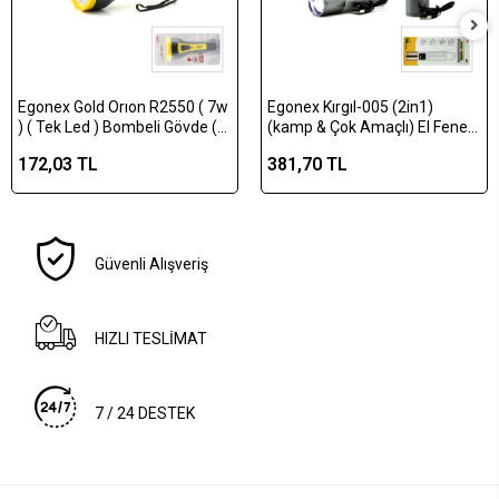
Egonex Gold Orıon R2550 ( 7w
Egonex Kırgıl-005 (2in1)
) ( Tek Led ) Bombeli Gövde (
(kamp & Çok Amaçlı) El Feneri
Fiş Şarjlı ) El Feneri ( Uzun
(usb Şarjlı) (zoom) (6
172,03 TL
381,70 TL
Mesafeli ) Kambur*100
Fonksiyon Işık=doğal & Renkli)
(askı Mandalı) (şarj
Göstergesi)*120
Güvenli Alışveriş
HIZLI TESLİMAT
7 / 24 DESTEK