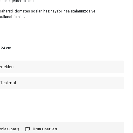
aline getirebilirsiniz.
baharatlı domates sosları hazırlayabilir salatalarınızda ve
llanabilirsiniz.
x 24 cm
enekleri
 Teslimat
onla Sipariş
Ürün Önerileri