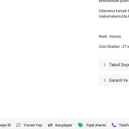
kırmızıbiberi püre h
Dilerseniz karışık 
makarnalarınızda ku
Renk : Kırmızı
Ürün Ebatları : 27 
Taksit Seç
Garanti Ve
siye Et
Yorum Yaz
Karşılaştır
Fiyat Alarmı
Telef