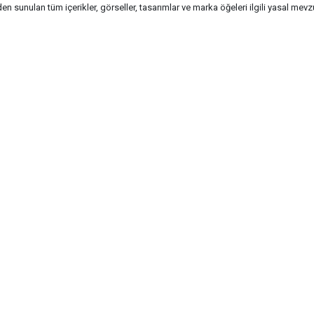
n sunulan tüm içerikler, görseller, tasarımlar ve marka öğeleri ilgili yasal me
G-Soft | E-ticaret paketleri ile hazırlanmıştır.