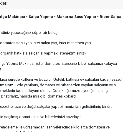
kleri
alça Makinası - Salça Yapma - Makarna Sosu Yapıcı - Biber Salça
ndiniz yapacağınız süper bir buluş!
n domates sosu yap ister salça yap, ister menemen yap.
organik katkısız salçanızı yapmak istemezmisiniz?
Salça Yapma Makinası, ister domates isterseniz biber salçanızı kolayca
!
ısa sürede küflenir ve bozulur. Üstelik katkısız ev salçaları kadar lezzetli
tmeliyiz. Evde yapılmış, domates ve biberlerden yapılan salçanın ve o
 yemeklerin tadına doyum olmaz! Çocukluğumuzda yediğimiz salçalı
hatırlarız, nasılda mis gibi domates kokardı.
lezzette taze ve doğal salçalar yapabilmeniz için geliştirilmiş bir ürün.
çin seçilmiş domatesleri ve biberlerinizi hazırlayın.
rendeleme ile uğraşmadan, saniyeler içinde kilolarca domatesi ve