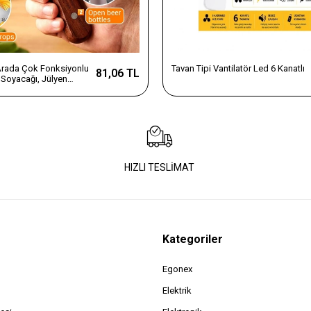
 Arada Çok Fonksiyonlu
Tavan Tipi Vantilatör Led 6 Kanatlı
81,06 TL
Soyacağı, Jülyen
e Şişe Açacağı – Ahşap
az Çelik
HIZLI TESLİMAT
Kategoriler
Egonex
Elektrik