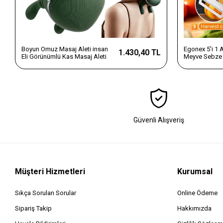
Boyun Omuz Masaj Aleti insan
Egonex 5'i 1
1.430,40 TL
Eli Görünümlü Kas Masaj Aleti
Meyve Sebze 
Dilimleyici v
Saplı Paslanm
Güvenli Alışveriş
Müşteri Hizmetleri
Kurumsal
Sıkça Sorulan Sorular
Online Ödeme
Sipariş Takip
Hakkımızda