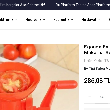
argolar Alıcı Ödemelidir!
Bu Platform Toptan Satış Platformudur
ektronik
Hediyelik
Kozmetik
Hırdavat
Egonex Ev 
Makarna So
Ürün Kodu:
TA
Ev Tipi Salça M
286,08 T