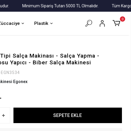
.
Minimum Sipariş Tutarı 5000 TL Olmalıdır.
Tüm Kargolar Al
0
Züccaciye
Plastik
Tipi Salça Makinası - Salça Yapma -
su Yapıcı - Biber Salça Makinesi
-EGN3534
akinesi Egonex
L
SEPETE EKLE