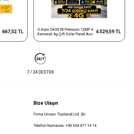
O-Kam OK337B Premium 12MP 4
667,52 TL
4.529,59 TL
Kameralı 4g Çift Solar Panel Aov
7 / 24 DESTEK
Bize Ulaşın
Firma Ünvanı: Toptanal Ltd. Şti.
Telefon Numarası: +90 554 471 14 14