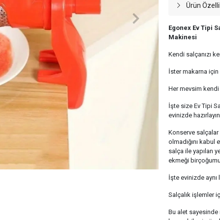
Ürün Özelli
Egonex Ev Tipi S
Makinesi
Kendi salçanızı ke
İster makarna içi
Her mevsim kendi 
İşte size Ev Tipi 
evinizde hazırlayın
Konserve salçalar k
olmadığını kabul e
salça ile yapılan
ekmeği birçoğumuz 
İşte evinizde aynı 
Salçalık işlemler i
Bu alet sayesinde 