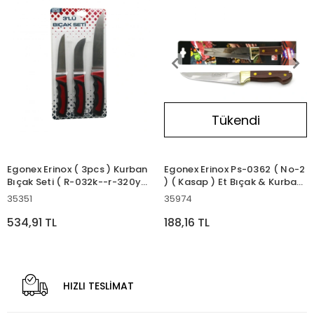
Tükendi
Egonex Erinox ( 3pcs ) Kurban
Egonex Erinox Ps-0362 ( No-2
Bıçak Seti ( R-032k--r-320y-
) ( Kasap ) Et Bıçak & Kurban
-r-0403 ) (kemik Sıyırma &
( Sarı Ahşap Görünüm Plastik
35351
35974
Deri Soyma=yüzme & Kurban
Saplı )*15x1
Bıçak)*50
534,91 TL
188,16 TL
HIZLI TESLİMAT