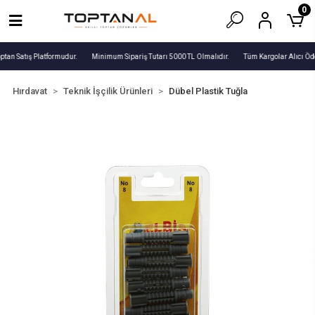
0
ptan Satış Platformudur.
Minimum Sipariş Tutarı 5000 TL Olmalıdır.
Tüm Kargolar Alıcı Öde
Hırdavat
Teknik İşçilik Ürünleri
Dübel Plastik Tuğla