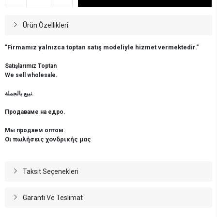
Ürün Özellikleri
"Firmamız yalnızca toptan satış modeliyle hizmet vermektedir."
Satışlarımız Toptan
We sell wholesale.
نبيع بالجملة.
Продаваме на едро.
Мы продаем оптом.
Οι πωλήσεις χονδρικής μας
Taksit Seçenekleri
Garanti Ve Teslimat