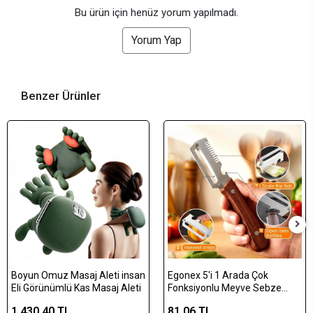
Bu ürün için henüz yorum yapılmadı.
Yorum Yap
Benzer Ürünler
Boyun Omuz Masaj Aleti insan
Egonex 5'i 1 Arada Çok
Eli Görünümlü Kas Masaj Aleti
Fonksiyonlu Meyve Sebze
Soyacağı, Jülyen Dilimleyici ve
1.430,40 TL
81,06 TL
Şişe Açacağı – Ahşap Saplı