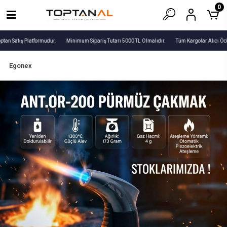
0
tan Satış Platformudur.
Minimum Sipariş Tutarı 5000 TL Olmalıdır.
Tüm Kargolar Alıcı Öde
Egonex