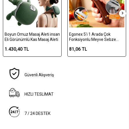
Boyun Omuz Masaj Aleti insan
Egonex 5'i 1 Arada Çok
Eli Görünümlü Kas Masaj Aleti
Fonksiyonlu Meyve Sebze
Soyacağı, Jülyen Dilimleyici ve
1.430,40 TL
81,06 TL
Şişe Açacağı – Ahşap Saplı
Paslanmaz Çelik
Güvenli Alışveriş
HIZLI TESLİMAT
7 / 24 DESTEK