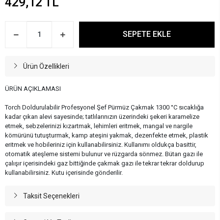
429,12 TL
SEPETE EKLE
Ürün Özellikleri
ÜRÜN AÇIKLAMASI
Torch Doldurulabilir Profesyonel Şef Pürmüz Çakmak 1300 °C sıcaklığa
kadar çıkan alevi sayesinde; tatlılarınızın üzerindeki şekeri karamelize
etmek, sebzelerinizi kızartmak, lehimleri eritmek, mangal ve nargile
kömürünü tutuşturmak, kamp ateşini yakmak, dezenfekte etmek, plastik
eritmek ve hobileriniz için kullanabilirsiniz. Kullanımı oldukça basittir,
otomatik ateşleme sistemi bulunur ve rüzgarda sönmez. Bütan gazı ile
çalışır içerisindeki gaz bittiğinde çakmak gazı ile tekrar tekrar doldurup
kullanabilirsiniz. Kutu içerisinde gönderilir.
Taksit Seçenekleri