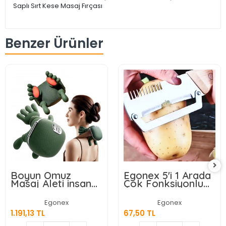
Saplı Sırt Kese Masaj Fırçası
Benzer Ürünler
Boyun Omuz
Egonex 5'i 1 Arada
Masaj Aleti insan
Çok Fonksiyonlu
Eli Görünümlü Kas
Meyve Sebze
Masaj Aleti
Soyacağı, Jülyen
Egonex
Egonex
Dilimleyici ve Şişe
1.191,13 TL
67,50 TL
Açacağı – Ahşap
Saplı Paslanmaz