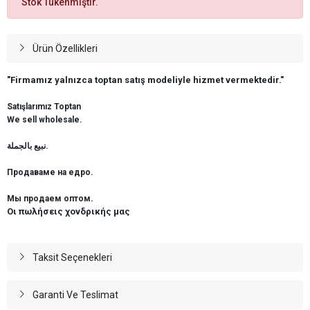
Stok Tükenmiştir.
Ürün Özellikleri
"Firmamız yalnızca toptan satış modeliyle hizmet vermektedir."
Satışlarımız Toptan
We sell wholesale.
نبيع بالجملة.
Продаваме на едро.
Мы продаем оптом.
Οι πωλήσεις χονδρικής μας
Taksit Seçenekleri
Garanti Ve Teslimat