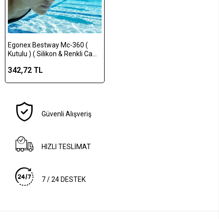
Egonex Bestway Mc-360 (
Kutulu ) ( Silikon & Renkli Cam
) Yüzücü Deniz & Havuz
342,72 TL
Gözlük ( Kulak Tıkaç )*12x2
Güvenli Alışveriş
HIZLI TESLİMAT
7 / 24 DESTEK