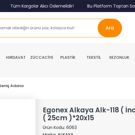
Tüm Kargolar Alıcı Ödemelidir!
Bu Platform Toptan Satış 
Ara
HIRDAVAT
ZÜCCACİYE
PLASTİK
TEKSTİL
SEZONLUK
Geniş Adana
Egonex Alkaya Alk-118 ( İn
( 25cm )*20x15
Ürün Kodu:
6063
Marka:
ALKAYA