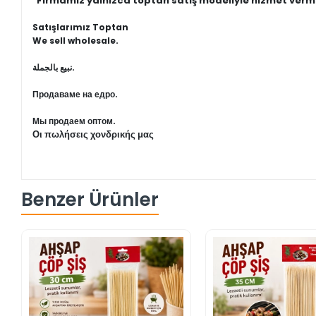
"Firmamız yalnızca toptan satış modeliyle hizmet verm
Satışlarımız Toptan
We sell wholesale.
نبيع بالجملة.
Продаваме на едро.
Мы продаем оптом.
Οι πωλήσεις χονδρικής μας
Benzer Ürünler