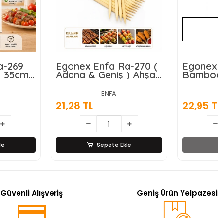
a-269
Egonex Enfa Ra-270 (
Egonex 
( 35cm
Adana & Geniş ) Ahşap
Bamboo
20
Çöp Şiş ( 25cm )*10x20
34.5cm 
Adana )
ENFA
( 20pcs
21,28 TL
22,95 T
le
Sepete Ekle
Güvenli Alışveriş
Geniş Ürün Yelpazesi