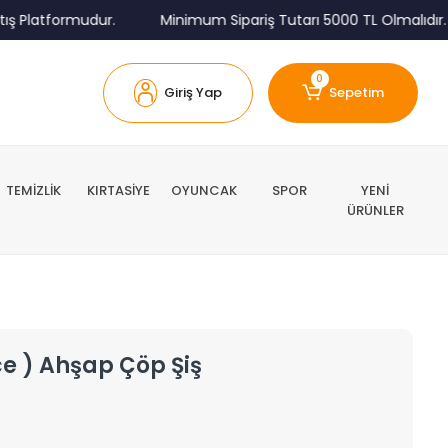
Platformudur.
Minimum Sipariş Tutarı 5000 TL Olmalıdır.
0
Giriş Yap
Sepetim
TEMİZLİK
KIRTASİYE
OYUNCAK
SPOR
YENİ
ÜRÜNLER
ce ) Ahşap Çöp Şiş