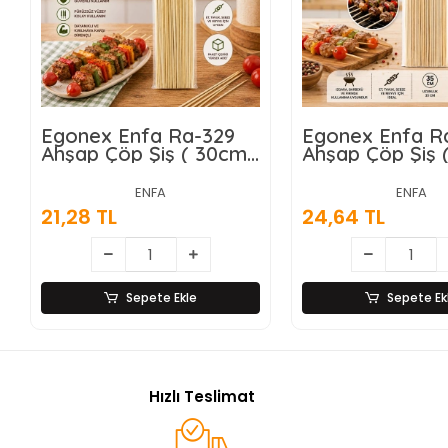
Egonex Enfa Ra-329
Egonex Enfa R
Ahşap Çöp Şiş ( 30cm
Ahşap Çöp Şiş 
) ( 46pcs )*10x20
) ( 46pcs )*10x
ENFA
ENFA
21,28 TL
24,64 TL
Sepete Ekle
Sepete Ek
Hızlı Teslimat