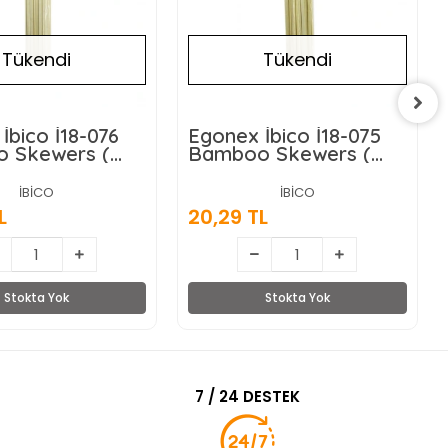
Tükendi
Tükendi
İbico İ18-076
Egonex İbico İ18-075
 Skewers (
Bamboo Skewers (
) ( Geniş &
29cm ) ( Geniş &
 Ahşap Çöp Şiş
Adana ) Ahşap Çöp Şiş
İBİCO
İBİCO
 )*12x20
( 20pcs )*12x20
L
20,29 TL
Stokta Yok
Stokta Yok
7 / 24 DESTEK