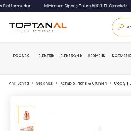
latformudur.
Minimum Sipariş Tutarı 5000 TL Olmalıdır.
EGONEX
ELEKTRİK
ELEKTRONİK
HEDİYELİK
KOZMETİK
Ana Sayfa
Sezonluk
Kamp & Piknik & Ürünleri
Çöp Şiş 