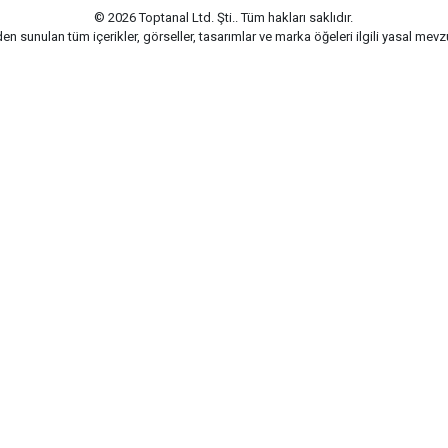
© 2026 Toptanal Ltd. Şti.. Tüm hakları saklıdır.
n sunulan tüm içerikler, görseller, tasarımlar ve marka öğeleri ilgili yasal me
G-Soft | E-ticaret paketleri ile hazırlanmıştır.