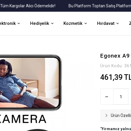
argolar Alıcı Ödemelidir!
Bu Platform Toptan Satış Platformudur
ektronik
Hediyelik
Kozmetik
Hırdavat
Egonex A9 
Ürün Kodu:
36
461,39 T
Ürün Özelli
"Firmamız yalnız