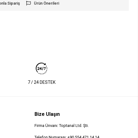
onla Sipariş
Ürün Önerileri
7 / 24 DESTEK
Bize Ulaşın
Firma Ünvanı: Toptanal Ltd. Şti.
Telefon Numarası: +90 554 471 14 14