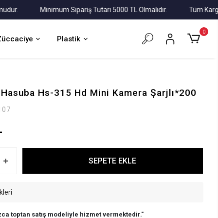
.
Minimum Sipariş Tutarı 5000 TL Olmalıdır.
Tüm Kargolar A
0
Züccaciye
Plastik
Hasuba Hs-315 Hd Mini Kamera Şarjlı*200
107
L
SEPETE EKLE
kleri
ca toptan satış modeliyle hizmet vermektedir."