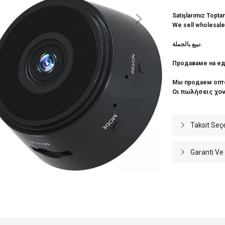
Satışlarımız Topta
We sell wholesale
نبيع بالجملة.
Продаваме на ед
Мы продаем опт
Οι πωλήσεις χο
Taksit Seç
Garanti Ve