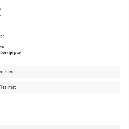
n
.
ро.
ом.
νδρικής μας
enekleri
 Teslimat