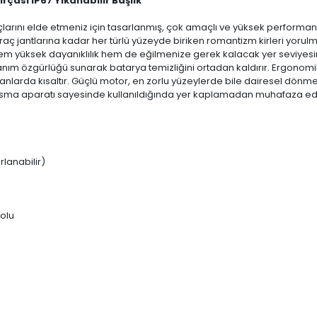
rçası IP67 Yıkanabilir Başlık
çlarını elde etmeniz için tasarlanmış, çok amaçlı ve yüksek performans
aç jantlarına kadar her türlü yüzeyde biriken romantizm kirleri yorul
m yüksek dayanıklılık hem de eğilmenize gerek kalacak yer seviyesind
kullanım özgürlüğü sunarak batarya temizliğini ortadan kaldırır. Ergonomik
anlarda kısaltır. Güçlü motor, en zorlu yüzeylerde bile dairesel dönm
e asma aparatı sayesinde kullanıldığında yer kaplamadan muhafaza edil
lanabilir)
olu