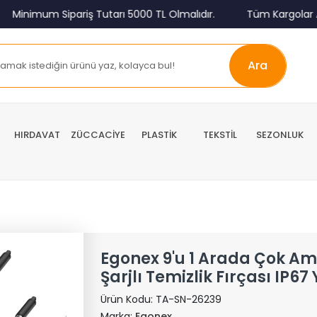
nimum Sipariş Tutarı 5000 TL Olmalıdır.
Tüm Kargolar Alıcı 
Ara
HIRDAVAT
ZÜCCACİYE
PLASTİK
TEKSTİL
SEZONLUK
Egonex 9'u 1 Arada Çok Am
Şarjlı Temizlik Fırçası IP67
Ürün Kodu:
TA-SN-26239
Marka:
Egonex