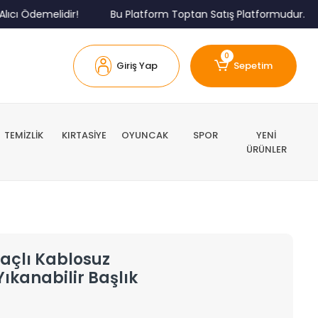
Ödemelidir!
Bu Platform Toptan Satış Platformudur.
M
0
Giriş Yap
Sepetim
TEMİZLİK
KIRTASİYE
OYUNCAK
SPOR
YENİ
ÜRÜNLER
açlı Kablosuz
 Yıkanabilir Başlık