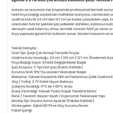
Egonex 9'u 1 Arada Çok Amaçlı Kablosuz Şarjlı Temizlik Fı
evinizin ve aracınızın her köşesinde profesyonel temizlik sonu
farklı fırça başlığı sayesinde mutfaktan banyoya, camlardan ar
uzatma kolu ile 24 cm'den 127 cm'ye kadar uzayabilen yapı, he
üzerinden hızlı bir şekilde şarj edilebilir dahilileri, kablosuz 
deneyim vaat eden bu cihaz, temizlik süresini %50'ye varan or
fırça yapısıyla güvenli bir kullanım sunar. Modern tasarımı v
Teknik Detaylar:
Ürün Tipi: Şarjlı Çok Amaçlı Temizlik Fırçası
Uzatma Kolu Uzunluğu: 24 cm / 100 cm / 127 cm (Kademeli Ayar
Fırça Başlığı Sayısı: 9 Farklı Değiştirilebilir Başlık
Şarj Arayüzü: C Tipi Hızlı Şarj (Kablo Dahildir)
Koruma Sınıfı: IP67 Su ürünleri Yıkanabilir Başlık
Malzeme: Yüksek Dayanımlı ABS ve Paslanmaz Çelik Uzatma K
Güç / Voltaj: 3.7V Dahili Lityum Batarya
Çalışma Sıcaklığı: 0°C ile +45°C Arası
Enerji Verimliliği: Yüksek Torklu Düşük Tüketimli Motor
Renk / Tasarım: Beyaz-Siyah / Ergonomik Teleskopik Yapı
Montaj Tipi: Duvara Asma Aparatı (Pakete Dahildir)
Göstergeler: Dijital LED Pil ve Güç Durumu Ekranı
Paket İçeriği: