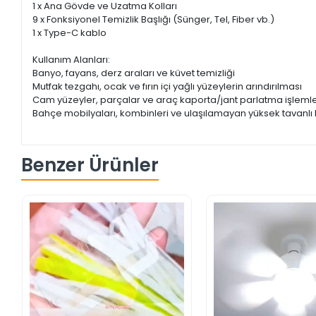
1 x Ana Gövde ve Uzatma Kolları
9 x Fonksiyonel Temizlik Başlığı (Sünger, Tel, Fiber vb.)
1 x Type-C kablo
Kullanım Alanları:
Banyo, fayans, derz araları ve küvet temizliği
Mutfak tezgahı, ocak ve fırın içi yağlı yüzeylerin arındırılması
Cam yüzeyler, parçalar ve araç kaporta/jant parlatma işlemle
Bahçe mobilyaları, kombinleri ve ulaşılamayan yüksek tavanlı 
Benzer Ürünler