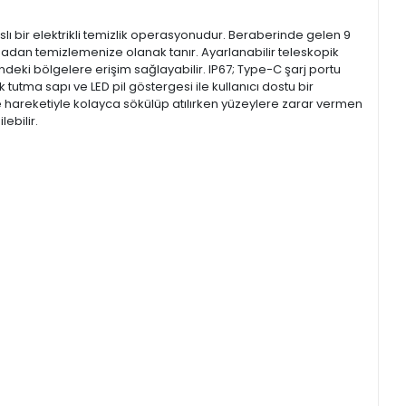
lı bir elektrikli temizlik operasyonudur. Beraberinde gelen 9
madan temizlemenize olanak tanır. Ayarlanabilir teleskopik
eki bölgelere erişim sağlayabilir. IP67; Type-C şarj portu
 tutma sapı ve LED pil göstergesi ile kullanıcı dostu bir
e hareketiyle kolayca sökülüp atılırken yüzeylere zarar vermen
ebilir.