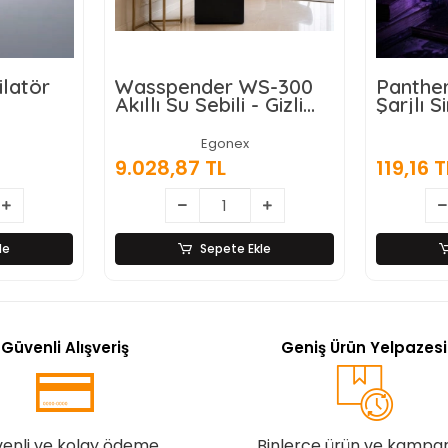
S-300
Panther PT-Z614 USB
Gold O
 Gizli
Şarjlı Sinek Öldürücü
Alaşımlı
Lamba
ran
Egonex
357,47
119,16 TL
le
Sepete Ekle
Güvenli Alışveriş
Geniş Ürün Yelpazesi
enli ve kolay ödeme
Binlerce ürün ve kampa