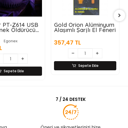
rion Alüminyum
Matematik İşlem
 Şarjlı El Feneri
Rulosu (Tek İşlem
Seçenekli)
Egonex
 TL
39,72 TL
Sepete Ekle
Sepete Ekle
7 / 24 DESTEK
nya
Öneri ve şikayetlerinizi bize