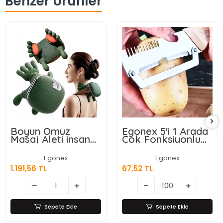
Benzer Ürünler
Boyun Omuz
Egonex 5'i 1 Arada
Masaj Aleti insan
Çok Fonksiyonlu
Eli Görünümlü Kas
Meyve Sebze
Masaj Aleti
Soyacağı, Jülyen
Egonex
Egonex
Dilimleyici ve Şişe
1.191,56 TL
67,52 TL
Açacağı – Ahşap
Saplı Paslanmaz
Çelik
Sepete Ekle
Sepete Ekle