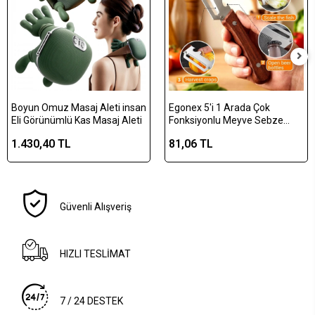
Boyun Omuz Masaj Aleti insan
Egonex 5'i 1 Arada Çok
Eli Görünümlü Kas Masaj Aleti
Fonksiyonlu Meyve Sebze
Soyacağı, Jülyen Dilimleyici ve
1.430,40 TL
81,06 TL
Şişe Açacağı – Ahşap Saplı
Paslanmaz Çelik
Güvenli Alışveriş
HIZLI TESLİMAT
7 / 24 DESTEK