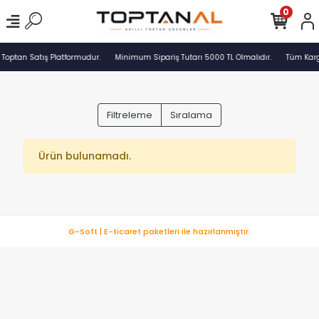
0
 Toptan Satış Platformudur.
Minimum Sipariş Tutarı 5000 TL Olmalıdır.
Tüm Karg
Filtreleme
Sıralama
Ürün bulunamadı.
G-Soft | E-ticaret paketleri ile hazırlanmıştır.