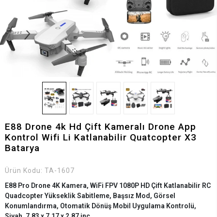
E88 Drone 4k Hd Çift Kameralı Drone App
Kontrol Wifi Li Katlanabilir Quatcopter X3
Batarya
Ürün Kodu:
TA-1607
E88 Pro Drone 4K Kamera, WiFi FPV 1080P HD Çift Katlanabilir RC
Quadcopter Yükseklik Sabitleme, Başsız Mod, Görsel
Konumlandırma, Otomatik Dönüş Mobil Uygulama Kontrolü,
Siyah, 7,83 x 7,17 x 2,87 inç