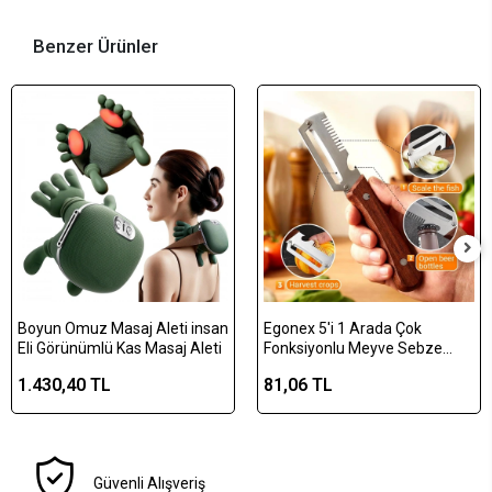
Benzer Ürünler
Boyun Omuz Masaj Aleti insan
Egonex 5'i 1 Arada Çok
Eli Görünümlü Kas Masaj Aleti
Fonksiyonlu Meyve Sebze
Soyacağı, Jülyen Dilimleyici ve
1.430,40 TL
81,06 TL
Şişe Açacağı – Ahşap Saplı
Paslanmaz Çelik
Güvenli Alışveriş