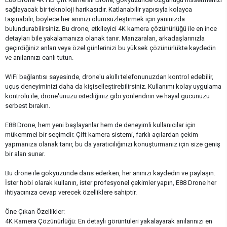
sağlayacak bir teknoloji harikasıdır. Katlanabilir yapısıyla kolayca
taşınabilir, böylece her anınızı ölümsüzleştirmek için yanınızda
bulundurabilirsiniz. Bu drone, etkileyici 4K kamera çözünürlüğü ile en ince
detayları bile yakalamanıza olanak tanır. Manzaraları, arkadaşlarınızla
geçirdiğiniz anları veya özel günlerinizi bu yüksek çözünürlükte kaydedin
ve anılarınızı canlı tutun.
WiFi bağlantısı sayesinde, drone'u akıllı telefonunuzdan kontrol edebilir,
uçuş deneyiminizi daha da kişiselleştirebilirsiniz. Kullanımı kolay uygulama
kontrolü ile, drone'unuzu istediğiniz gibi yönlendirin ve hayal gücünüzü
serbest bırakın.
E88 Drone, hem yeni başlayanlar hem de deneyimli kullanıcılar için
mükemmel bir seçimdir. Çift kamera sistemi, farklı açılardan çekim
yapmanıza olanak tanır, bu da yaratıcılığınızı konuşturmanız için size geniş
bir alan sunar.
Bu drone ile gökyüzünde dans ederken, her anınızı kaydedin ve paylaşın.
İster hobi olarak kullanın, ister profesyonel çekimler yapın, E88 Drone her
ihtiyacınıza cevap verecek özelliklere sahiptir.
Öne Çıkan Özellikler:
4K Kamera Çözünürlüğü: En detaylı görüntüleri yakalayarak anılarınızı en