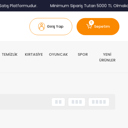
tış Platformudur.
Minimum Sipariş Tutarı 5000 TL Olmalıdır
0
Giriş Yap
Sepetim
TEMİZLİK
KIRTASİYE
OYUNCAK
SPOR
YENİ
ÜRÜNLER