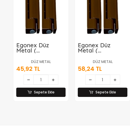
Egonex Düz
Egonex Düz
Metal (
Metal (
Kahverengi &
Kahverengi &
Metal ) ( 75mm &
Metal ) ( 95mm &
DÜZ METAL
DÜZ METAL
Pvc Pencere )
Pvc Kapı )
45,92 TL
58,24 TL
Menteşe*20x10
Menteşe*20x7.5
Sepete Ekle
Sepete Ekle