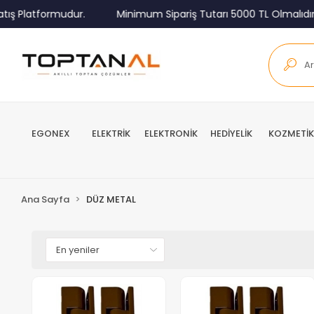
ış Platformudur.
Minimum Sipariş Tutarı 5000 TL Olmalıdır.
EGONEX
ELEKTRİK
ELEKTRONİK
HEDİYELİK
KOZMETİK
Ana Sayfa
DÜZ METAL