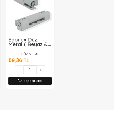
Egonex Düz
Metal ( Beyaz &
Metal ) ( 95mm &
Pvc Kapı )
DÜZ METAL
Menteşe*20x7.5
59,36 TL
Sepete Ekle