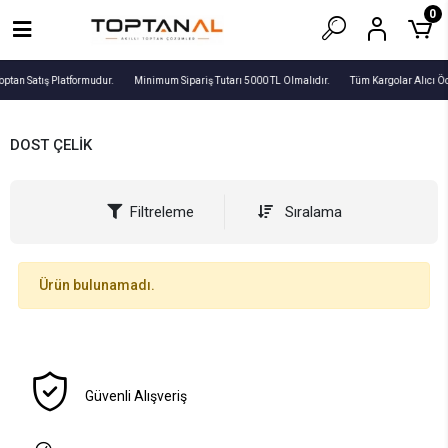
0
optan Satış Platformudur.
Minimum Sipariş Tutarı 5000 TL Olmalıdır.
Tüm Kargolar Alıcı Ö
DOST ÇELİK
Filtreleme
Sıralama
Ürün bulunamadı.
Güvenli Alışveriş