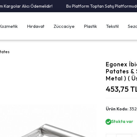
rgolar Alıcı Ödemelidir!
Bu Platform Toptan Satış Platformudur.
Kozmetik
Hırdavat
Züccaciye
Plastik
Tekstil
Sezo
atates
Egonex İbi
Patates & 
Metal ) ( Ü
453,75 T
Ürün Kodu:
352
Stokta var