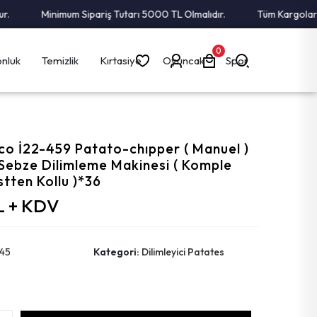
Minimum Sipariş Tutarı 5000 TL Olmalıdır.
Tüm Kargolar Alıc
0
nluk
Temizlik
Kırtasiye
Oyuncak
Spor
co İ22-459 Patato-chıpper ( Manuel )
Sebze Dilimleme Makinesi ( Komple
stten Kollu )*36
L + KDV
45
Kategori:
Dilimleyici Patates