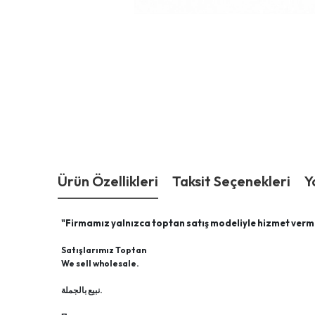
Ürün Özellikleri
Taksit Seçenekleri
Y
"Firmamız yalnızca toptan satış modeliyle hizmet verm
Satışlarımız Toptan
We sell wholesale.
نبيع بالجملة.