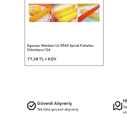
Egonex Wenken Ur-3343 Spiral Patates
Dilimleyici*24
77,28 TL + KDV
H
Güvenli Alışveriş
siparişleriniz en kısa sürede elinize
tek tikla güvenli̇ alişveri̇ş
ul