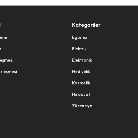
l
Kategoriler
eme
Egonex
a
Elektrik
zleşmesi
Elektronik
özleşmesi
Hediyelik
Kozmetik
Hırdavat
Züccaciye