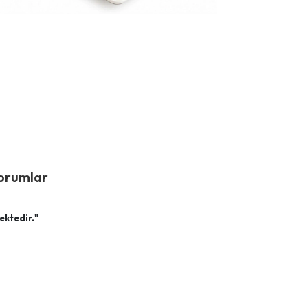
orumlar
ektedir."