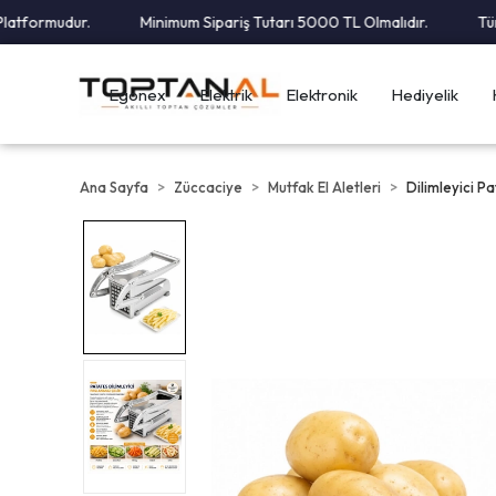
formudur.
Minimum Sipariş Tutarı 5000 TL Olmalıdır.
Tüm Ka
Egonex
Elektrik
Elektronik
Hediyelik
Ana Sayfa
Züccaciye
Mutfak El Aletleri
Dilimleyici P