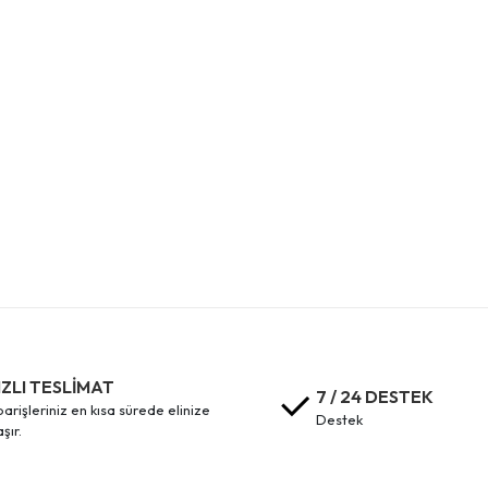
IZLI TESLİMAT
7 / 24 DESTEK
destek
aşır.