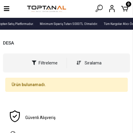
0
optan Satış Platformudur.
Minimum Sipariş Tutarı 5000 TL Olmalıdır.
Tüm Kargolar Alıcı Ö
DESA
Filtreleme
Sıralama
Ürün bulunamadı.
Güvenli Alışveriş