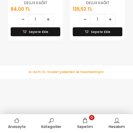
Örtüsü
Örtüsü
DELUX KAĞIT
DELUX KAĞIT
100x120cm.*40
100x125cm.*20
84,00 TL
135,52 TL
Sepete Ekle
Sepete Ekle
G-Soft | E-ticaret paketleri ile hazırlanmıştır.
0
Anasayfa
Kategoriler
Sepetim
Hesabım