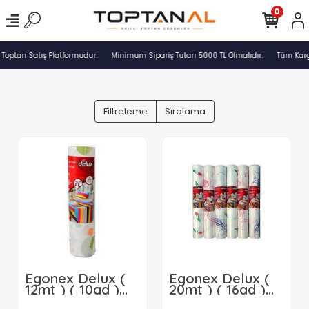
0
 Toptan Satış Platformudur.
Minimum Sipariş Tutarı 5000 TL Olmalıdır.
Tüm Karg
Filtreleme
Sıralama
Egonex Delux (
Egonex Delux (
12mt ) ( 10ad )
20mt ) ( 16ad )
Kağıt Masa
Kağıt Masa