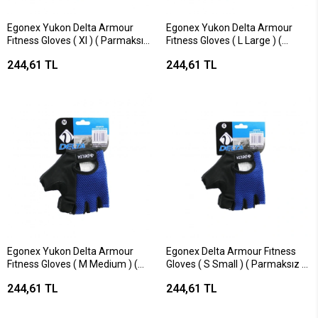
Egonex Yukon Delta Armour
Egonex Yukon Delta Armour
Fıtness Gloves ( Xl ) ( Parmaksız
Fıtness Gloves ( L Large ) (
& Fileli ) Sporcu Eldiveni ( Mavi
Parmaksız & Fileli ) Sporcu
244,61 TL
244,61 TL
/siyah )*50
Eldiveni ( Mavi /siyah )*50
Egonex Yukon Delta Armour
Egonex Delta Armour Fıtness
Fıtness Gloves ( M Medium ) (
Gloves ( S Small ) ( Parmaksız &
Parmaksız & Fileli ) Sporcu
Fileli ) Sporcu Eldiveni ( Mavi
244,61 TL
244,61 TL
Eldiveni ( Mavi /siyah )*50
/siyah )*50