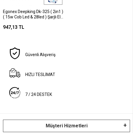
Egonex Deepking Dk-325 ( 2in1 )
( 15w Cob Led & 28led ) Şarjlı El
Feneri & Projektör (1000mt)&
947,13 TL
Powerbank & Su Geçirmez*30
Güvenli Alışveriş
HIZLI TESLİMAT
7 / 24 DESTEK
Müşteri Hizmetleri