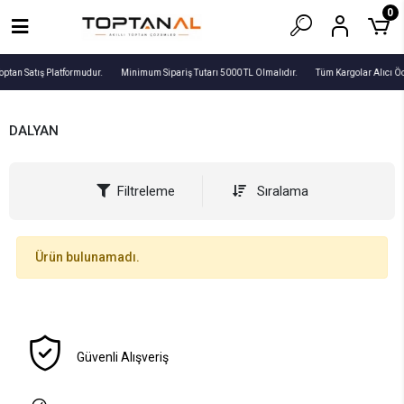
0
optan Satış Platformudur.
Minimum Sipariş Tutarı 5000 TL Olmalıdır.
Tüm Kargolar Alıcı Ö
DALYAN
Filtreleme
Sıralama
Ürün bulunamadı.
Güvenli Alışveriş