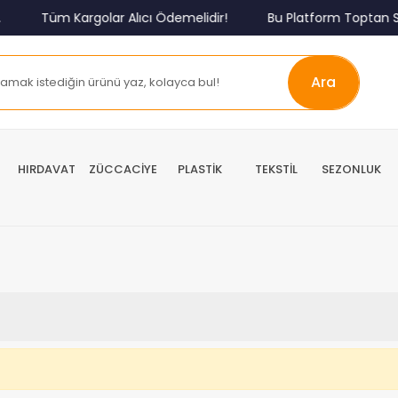
Tüm Kargolar Alıcı Ödemelidir!
Bu Platform Toptan Sa
Ara
HIRDAVAT
ZÜCCACİYE
PLASTİK
TEKSTİL
SEZONLUK