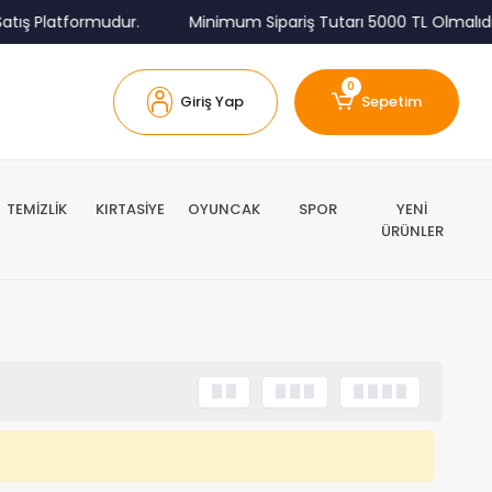
tış Platformudur.
Minimum Sipariş Tutarı 5000 TL Olmalıdır
0
Giriş Yap
Sepetim
TEMİZLİK
KIRTASİYE
OYUNCAK
SPOR
YENİ
ÜRÜNLER