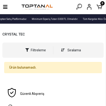
0
optan Satış Platformudur.
Minimum Sipariş Tutarı 5000 TL Olmalıdır.
Tüm Kargolar Alıcı Ö
CRYSTAL TEC
Filtreleme
Sıralama
Ürün bulunamadı.
Güvenli Alışveriş