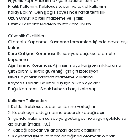
Hijyenik Yapı: Paslanmaz çelik, bakteri tutmaz
Pratik Kullanım: Kablosuz taban ve tek el kullanım
Kolay Bakım: Geniş ağız sayesinde rahat temizlik
Uzun Ömür: Kaliteli malzeme ve işçilik
Estetik Tasarım: Modern mutfaklara uyum
Güvenlik Özellikleri:
Otomatik Kapanma: Kaynama tamamlandığında devre dışı
kalma
Kuru Çalışma Koruması: Su seviyesi düşükse otomatik
kapanma
Aşırı Isınma Koruması: Aşırı ısınmaya karşı termik koruma
Çift Yalıtım: Elektrik güvenliği için çift izolasyon
Isıya Dayanıklı: Yanmaz malzeme kullanımı
Kaymaz Taban: Sabit duruş için silikon ayaklar
Buğu Koruması: Sıcak buhara karşı izole sap
Kullanım Talimatları:
1. Kettle'ı kablosuz taban ünitesine yerleştirin
2. Kapak açma düğmesine basarak kapağı açın
3. İçeride bulunan su seviye göstergesine uygun şekilde su
doldurun (maks. 1.8L)
4. Kapağı kapatın ve anahtarı açarak çalıştırın
5. Kaynama işlemi tamamlandığında otomatik olarak