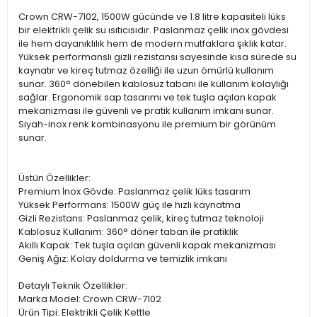
Crown CRW-7102, 1500W gücünde ve 1.8 litre kapasiteli lüks
bir elektrikli çelik su ısıtıcısıdır. Paslanmaz çelik inox gövdesi
ile hem dayanıklılık hem de modern mutfaklara şıklık katar.
Yüksek performanslı gizli rezistansı sayesinde kısa sürede su
kaynatır ve kireç tutmaz özelliği ile uzun ömürlü kullanım
sunar. 360° dönebilen kablosuz tabanı ile kullanım kolaylığı
sağlar. Ergonomik sap tasarımı ve tek tuşla açılan kapak
mekanizması ile güvenli ve pratik kullanım imkanı sunar.
Siyah-inox renk kombinasyonu ile premium bir görünüm
sunar.
Üstün Özellikler:
Premium İnox Gövde: Paslanmaz çelik lüks tasarım
Yüksek Performans: 1500W güç ile hızlı kaynatma
Gizli Rezistans: Paslanmaz çelik, kireç tutmaz teknoloji
Kablosuz Kullanım: 360° döner taban ile pratiklik
Akıllı Kapak: Tek tuşla açılan güvenli kapak mekanizması
Geniş Ağız: Kolay doldurma ve temizlik imkanı
Detaylı Teknik Özellikler:
Marka Model: Crown CRW-7102
Ürün Tipi: Elektrikli Çelik Kettle