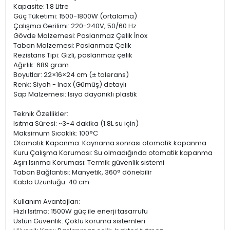
Kapasite: 1.8 Litre
Güç Tüketimi: 1500-1800W (ortalama)
Çalışma Gerilimi: 220-240V, 50/60 Hz
Gövde Malzemesi: Paslanmaz Çelik İnox
Taban Malzemesi: Paslanmaz Çelik
Rezistans Tipi: Gizli, paslanmaz çelik
Ağırlık: 689 gram
Boyutlar: 22×16×24 cm (± tolerans)
Renk: Siyah - Inox (Gümüş) detaylı
Sap Malzemesi: Isıya dayanıklı plastik
Teknik Özellikler:
Isıtma Süresi: ~3-4 dakika (1.8L su için)
Maksimum Sıcaklık: 100°C
Otomatik Kapanma: Kaynama sonrası otomatik kapanma
Kuru Çalışma Koruması: Su olmadığında otomatik kapanma
Aşırı Isınma Koruması: Termik güvenlik sistemi
Taban Bağlantısı: Manyetik, 360° dönebilir
Kablo Uzunluğu: 40 cm
Kullanım Avantajları:
Hızlı Isıtma: 1500W güç ile enerji tasarrufu
Üstün Güvenlik: Çoklu koruma sistemleri