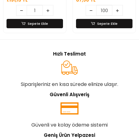
Açacağı – Ahşap
Saplı Paslanmaz
Çelik
Sepete Ekle
Sepete Ekle
Hızlı Teslimat
Siparişleriniz en kısa sürede elinize ulaşır.
Güvenli Alışveriş
Güvenli ve kolay ödeme sistemi
Geniş Ürün Yelpazesi