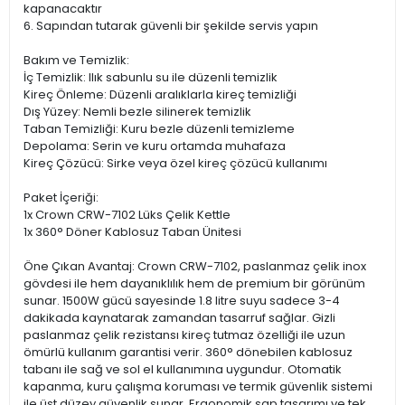
kapanacaktır
6. Sapından tutarak güvenli bir şekilde servis yapın
Bakım ve Temizlik:
İç Temizlik: Ilık sabunlu su ile düzenli temizlik
Kireç Önleme: Düzenli aralıklarla kireç temizliği
Dış Yüzey: Nemli bezle silinerek temizlik
Taban Temizliği: Kuru bezle düzenli temizleme
Depolama: Serin ve kuru ortamda muhafaza
Kireç Çözücü: Sirke veya özel kireç çözücü kullanımı
Paket İçeriği:
1x Crown CRW-7102 Lüks Çelik Kettle
1x 360° Döner Kablosuz Taban Ünitesi
Öne Çıkan Avantaj: Crown CRW-7102, paslanmaz çelik inox
gövdesi ile hem dayanıklılık hem de premium bir görünüm
sunar. 1500W gücü sayesinde 1.8 litre suyu sadece 3-4
dakikada kaynatarak zamandan tasarruf sağlar. Gizli
paslanmaz çelik rezistansı kireç tutmaz özelliği ile uzun
ömürlü kullanım garantisi verir. 360° dönebilen kablosuz
tabanı ile sağ ve sol el kullanımına uygundur. Otomatik
kapanma, kuru çalışma koruması ve termik güvenlik sistemi
ile üst düzey güvenlik sunar. Ergonomik sap tasarımı ve tek