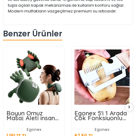
tuşla açılan kapak mekanizması ile kullanım konforu sağlar.
Modern mutfakların vazgeçilmez premium su ısıtıcısıdır.
Benzer Ürünler
Boyun Omuz
Egonex 5'i 1 Arada
Masaj Aleti insan
Çok Fonksiyonlu
Eli Görünümlü Kas
Meyve Sebze
Masaj Aleti
Soyacağı, Jülyen
Egonex
Egonex
Dilimleyici ve Şişe
1.191,13 TL
67,50 TL