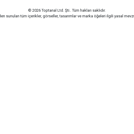
© 2026 Toptanal Ltd. Şti.. Tüm hakları saklıdır.
n sunulan tüm içerikler, görseller, tasarımlar ve marka öğeleri ilgili yasal me
G-Soft | E-ticaret paketleri ile hazırlanmıştır.