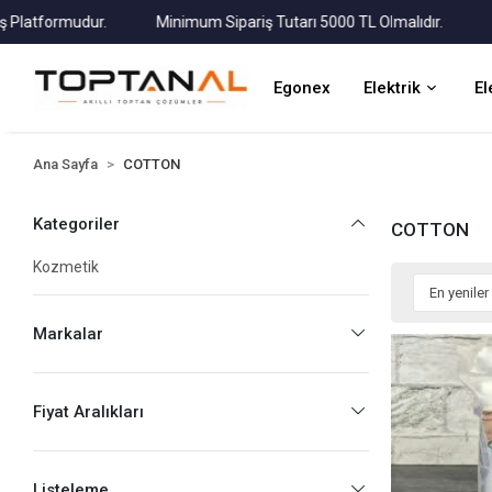
atformudur.
Minimum Sipariş Tutarı 5000 TL Olmalıdır.
Tüm 
Egonex
Elektrik
El
Ana Sayfa
COTTON
Kategoriler
COTTON
Kozmetik
Markalar
Fiyat Aralıkları
Listeleme