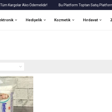
Kargolar Alıcı Ödemelidir!
Bu Platform Toptan Satış Platformudu
ektronik
Hediyelik
Kozmetik
Hırdavat