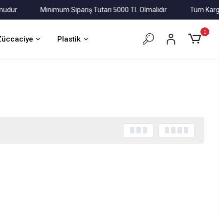
r.
Minimum Sipariş Tutarı 5000 TL Olmalıdır.
Tüm Kargolar A
0
Züccaciye
Plastik