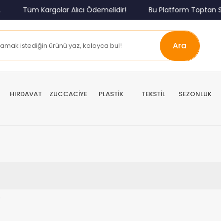
Tüm Kargolar Alıcı Ödemelidir!
Bu Platform Toptan Sa
Ara
HIRDAVAT
ZÜCCACİYE
PLASTİK
TEKSTİL
SEZONLUK