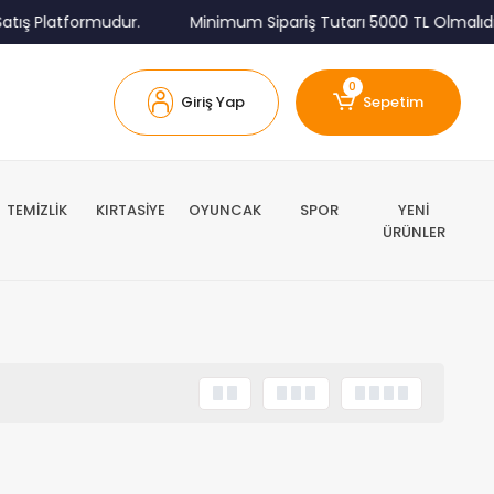
tış Platformudur.
Minimum Sipariş Tutarı 5000 TL Olmalıdır
0
Giriş Yap
Sepetim
TEMİZLİK
KIRTASİYE
OYUNCAK
SPOR
YENİ
ÜRÜNLER