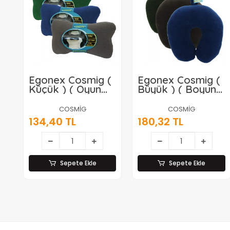
Egonex Cosmig (
Egonex Cosmig (
Küçük ) ( Oyun
Büyük ) ( Boyuna
Koltuk & Araç
Geçmeli )
Koltuk Geçmeli )
Seyahat Boyun
COSMİG
COSMİG
Seyahat Boyun
Yastık*50
134,40 TL
180,32 TL
Yastık*100
Sepete Ekle
Sepete Ekle