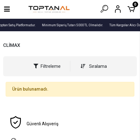
0
optan Satış Platformudur.
Minimum Sipariş Tutarı 5000 TL Olmalıdır.
Tüm Kargolar Alıcı Ö
CLİMAX
Filtreleme
Sıralama
Ürün bulunamadı.
Güvenli Alışveriş