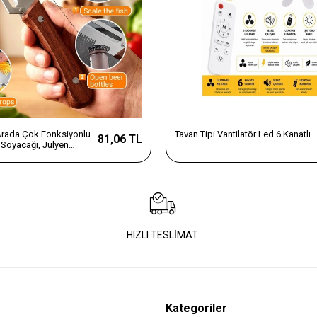
 Arada Çok Fonksiyonlu
Tavan Tipi Vantilatör Led 6 Kanatlı
81,06 TL
Soyacağı, Jülyen
e Şişe Açacağı – Ahşap
az Çelik
HIZLI TESLİMAT
Kategoriler