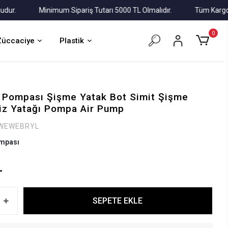
Minimum Sipariş Tutarı 5000 TL Olmalıdır.
Tüm Kargolar Alı
0
Züccaciye
Plastik
a Pompası Şişme Yatak Bot Simit Şişme
iz Yatağı Pompa Air Pump
WEWEBRYL
mpası
L
SEPETE EKLE