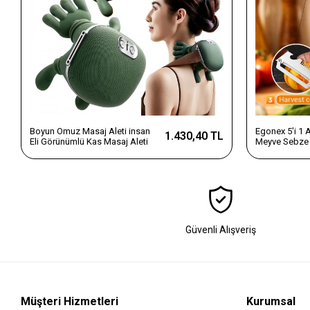
Boyun Omuz Masaj Aleti insan
Egonex 5'i 1
1.430,40 TL
Eli Görünümlü Kas Masaj Aleti
Meyve Sebze 
Dilimleyici v
Saplı Paslanm
Güvenli Alışveriş
Müşteri Hizmetleri
Kurumsal