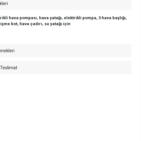
kleri
trikli hava pompası, hava yatağı, elektrikli pompa, 3 hava başlığı,
işme bot, hava çadırı, su yatağı için
enekleri
 Teslimat