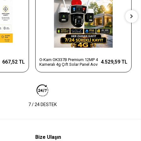
O-Kam OK337B Premium 12MP 4
667,52 TL
4.529,59 TL
Kameralı 4g Çift Solar Panel Aov
7 / 24 DESTEK
Bize Ulaşın