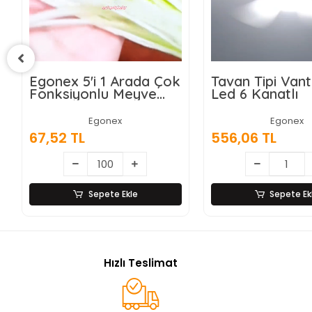
Arada Çok
Tavan Tipi Vantilatör
Wassp
Meyve
Led 6 Kanatlı
Akıllı S
ı,
Damac
yici ve
Dokun
Egonex
– Ahşap
556,06 TL
9.028,
az Çelik
Ekle
Sepete Ekle
Hızlı Teslimat