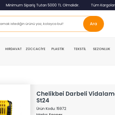
inimum Sipariş Tutarı 5000 TL Olmalıdır.
Tüm Kargolar Alıcı
Ara
HIRDAVAT
ZÜCCACİYE
PLASTİK
TEKSTİL
SEZONLUK
Chelikbei Darbeli Vidalam
St24
Ürün Kodu:
15972
Marka:
Egonex