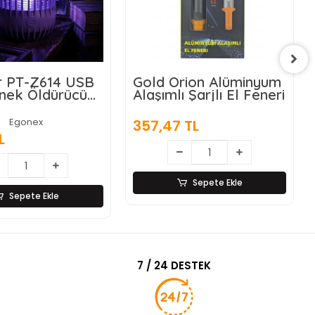
Gold Orion Alüminyum
Matematik İşlem
Alaşımlı Şarjlı El Feneri
Rulosu (Tek İşlem
Seçenekli)
Egonex
357,47 TL
39,72 TL
Sepete Ekle
Sepete Ekle
7 / 24 DESTEK