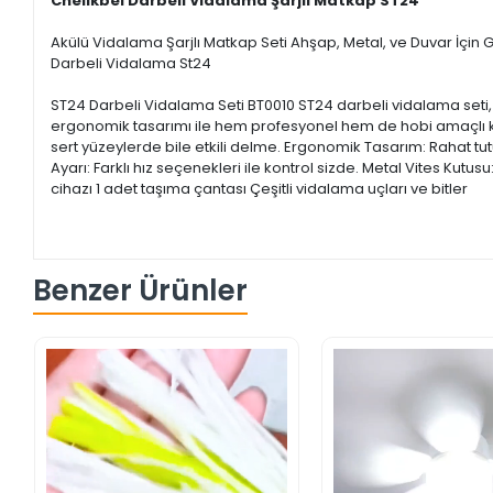
Chelikbei Darbeli Vidalama Şarjlı Matkap ST24
Akülü Vidalama Şarjlı Matkap Seti Ahşap, Metal, ve Duvar İçin
Darbeli Vidalama St24
ST24 Darbeli Vidalama Seti BT0010 ST24 darbeli vidalama seti, 
ergonomik tasarımı ile hem profesyonel hem de hobi amaçlı kullan
sert yüzeylerde bile etkili delme. Ergonomik Tasarım: Rahat tutuş
Ayarı: Farklı hız seçenekleri ile kontrol sizde. Metal Vites Kutus
cihazı 1 adet taşıma çantası Çeşitli vidalama uçları ve bitler
Benzer Ürünler