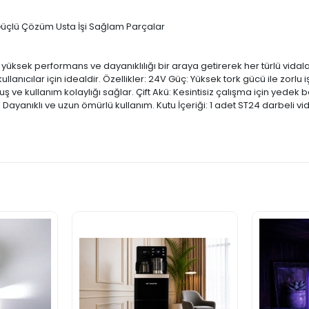
 Güçlü Çözüm Usta İşi Sağlam Parçalar
yüksek performans ve dayanıklılığı bir araya getirerek her türlü vida
ıcılar için idealdir. Özellikler: 24V Güç: Yüksek tork gücü ile zorlu iş
 ve kullanım kolaylığı sağlar. Çift Akü: Kesintisiz çalışma için yedek ba
u: Dayanıklı ve uzun ömürlü kullanım. Kutu İçeriği: 1 adet ST24 darbeli vi