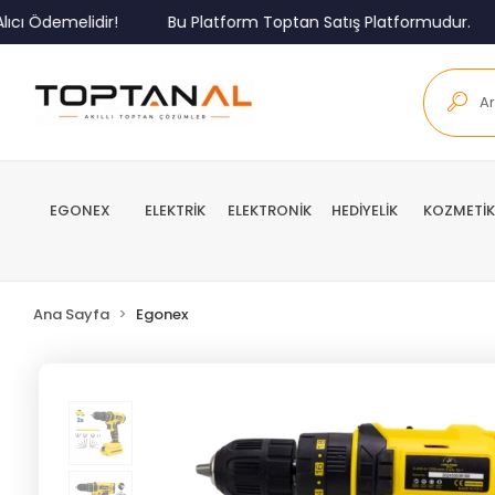
Ödemelidir!
Bu Platform Toptan Satış Platformudur.
M
EGONEX
ELEKTRİK
ELEKTRONİK
HEDİYELİK
KOZMETİK
Ana Sayfa
Egonex