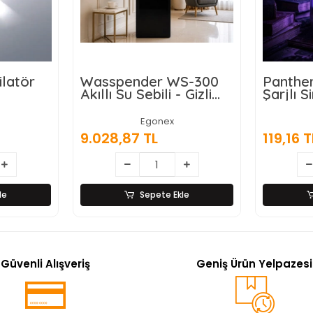
ender WS-300
Panther PT-Z614 USB
u Sebili - Gizli
Şarjlı Sinek Öldürücü
analı -
Lamba
matik Ekran
Egonex
Egonex
87 TL
119,16 TL
Sepete Ekle
Sepete Ekle
Güvenli Alışveriş
Geniş Ürün Yelpazesi