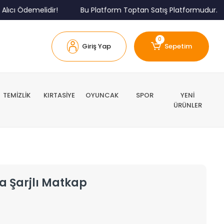
 Ödemelidir!
Bu Platform Toptan Satış Platformudur.
0
Giriş Yap
Sepetim
TEMİZLİK
KIRTASİYE
OYUNCAK
SPOR
YENİ
ÜRÜNLER
a Şarjlı Matkap